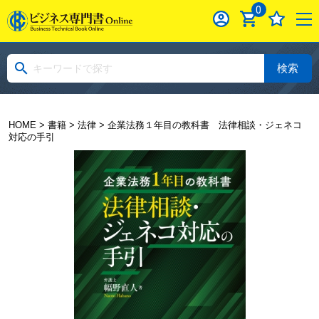
0
検索
HOME
>
書籍
>
法律
> 企業法務１年目の教科書 法律相談・ジェネコ
対応の手引