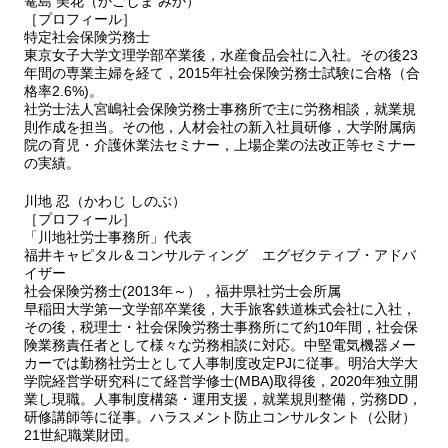
篭島 美花（かごしま みか）
雇・能力不足等での解雇（有効）～
［プロフィール］
8－4 国・陸上自衛隊第11旅団長（懲戒免職等）事件～職場用の6
特定社会保険労務士
東京女子大学文理学部卒業後，水産食品会社に入社。その後23
万円のテレビの不正購入による懲戒免職（有効）～
年間の専業主婦を経て，2015年社会保険労務士試験に合格（合
8－5 日本通運（川崎・雇止め）事件～更新限度条項付有期雇用契
格率2.6%)。
約の期間満了による雇止め（有効）～
社労士法人宮嶋社会保険労務士事務所で主に労務相談，就業規
8－6 ヤマサン食品工業事件～譴責処分による定年後再雇用拒否
則作成を担当。その他，人材会社の新入社員研修，大学附属病
（無効，高年法参照）～
院の育児・介護休業法セミナー，上場企業の法改正等セミナー
8－7 学校法人河合塾事件～予備校教師の雇止め（有効）～
の実績。
8－8 シャープNECディスプレイズソリューションズほか事件～傷
川地 忍（かわじ しのぶ）
病休職からの復職不能による自然退職（無効）～
［プロフィール］
8－9 中倉陸運事件～障害者の退職勧奨による合意退職（有効）～
「川地社労士事務所」代表
8－10 丙川商店事件～誤記載の退職事由による退職（無効）～
福井キャピタル＆コンサルティング エグゼクティブ・アドバ
8－11 ツキネコほか事件～長期無断欠勤による解雇（有効）～
イザー
8－12 ノキアソリューションズ＆ネットワークス事件～業務成績
社会保険労務士(2013年～），福井県社労士会所属
不良による解雇（無効）～
早稲田大学第一文学部卒業後，大手旅客鉄道株式会社に入社，
その後，税理士・社会保険労務士事務所にて約10年間，社会保
8－13 ヴィディヤコーヒー事件～事業譲渡先である新雇用主への
険業務責任者として様々な労務相談に対応。中堅電気機器メー
退職金請求（否定）～
カーでは勤務社労士として人事制度改定PJに従事。明治大学大
8－14 レジェンド元従業員事件～退職者に対する競業避止義務違
学院経営学研究科にて経営学修士(MBA)取得後，2020年独立開
反による損害賠償請求（否定）～
業し現職。人事制度構築・運用支援，就業規則整備，労務DD，
8－15 REI元従業員事件～退職者に対する競業避止義務違反によ
研修講師等に従事。ハラスメント防止コンサルタント（公財）
る損害賠償請求（否定）～
21世紀職業財団。