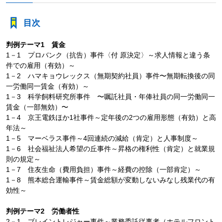
目次
判例テーマ1 賃金
1－1 プロバンク（抗告）事件〈付 原決定〉～求人情報と違う条
件での雇用（有効）～
1－2 ハマキョウレックス（無期契約社員）事件〜無期転換後の同
一労働同一賃金（有効）～
1－3 科学飼料研究所事件 〜嘱託社員・年俸社員の同一労働同一
賃金（一部無効）〜
1－4 京王電鉄ほか1社事件～定年後の2つの雇用形態（有効）と高
年法～
1－5 マーベラス事件～4回連続の減給（肯定）と人事制度～
1－6 社会福祉法人希望の丘事件～昇格の権利性（肯定）と就業規
則の規定～
1－7 住友生命（費用負担）事件～経費の控除（一部肯定）～
1－8 熊本総合運輸事件～賃金総額が変動しないみなし残業代の有
効性～
判例テーマ2 労働者性
2－1 ブレイントレジャー事件～業務委託従事者（ホテルフロント