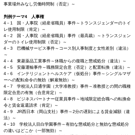
事業場外みなし労働時間制（否定）～
判例テーマ4 人事権
4－1 国・人事院（経産省職員）事件～トランスジェンダーのトイ
レ使用制限（肯定）～
4－2 国・人事院（経産省職員）事件（最高裁）～トランスジェン
ダーのトイレ使用制限（否定）～
4－3 巴機械サービス事件～コース別人事制度と女性差別（違法）
～
4－4 東菱薬品工業事件～休職からの復職と懲戒処分（違法）～
4－5 安藤運輸事件～職務限定合意（否定）と配置転換（違法）～
4－6 インテリジェントヘルスケア（仮処分）事件～シングルマザ
ーへの配転命令の無効（解雇無効）～
4－7 学校法人日通学園（大学准教授）事件～准教授との間の職種
限定合意の有無（合意肯定）～
4－8 ビジネスパートナー従業員事件～地域限定総合職への転換命
令と賃金返還請求（肯定）～
4－9 JR西日本（岡山支社）事件～2分の遅刻による賃金減額（違
法）～
4－10 学校法人目白学園事件～有効な懲戒処分と無効な懲戒処分
の違いはどこか（一部無効）～