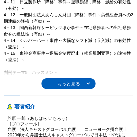
4－11 日立製作所（降格）事件～退職勧奨，降格，減給の有効性
（有効）～
4－12 一般財団法人あんしん財団（降格）事件～労働組合員への2
期連続の降格（有効）～
4－13 関西新幹線サービックほか事件～在宅勤務者への出社勤務
命令の違法性（有効）～
4－14 シルバーハート事件～大幅なシフト減（収入減）の有効性
（違法）～
4－15 東神金商事件～退職金制度廃止（就業規則変更）の違法性
（違法）～
判例テーマ5 ハラスメント
5－1 長門市・市消防長事件～消防隊員間のパワハラ（肯定）～
5－2 長崎県ほか（非常勤職員）事件～パワハラ成立と不成立の境
界はどこか（一部成立）～
5－3 ユーコーコミュニティー従業員事件～会社からパワハラ不存
在を争うことができるか（否定）～
著者紹介
判例テーマ6 労災
芦原 一郎（あしはら いちろう）
［プロフィール］
6－1 国・福岡中央労基署長（新日本グラウト工業）事件～業務起
弁護士法人キャストグローバル弁護士 ニューヨーク州弁護士
因性判断の際の「悪化」と「発病」の違い（労災肯定）～
2020年から弁護士法人キャストグローバルで日本法・NY法に
6－2 山崎工業事件～労災被害者の解雇の有効性（有効）～