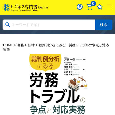
0
検索
HOME
>
書籍
>
法律
> 裁判例分析にみる 労務トラブルの争点と対応
実務