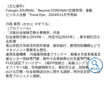
［主な著作］
判例テーマ9 派遣
Fukugin JOURNAL「Beyond CORONAの労務管理」連載
9－1 日本貨物検数協会（日興サービス）事件～派遣法40条の6に
ビジネス法務「Trend Eye」2024年11月号寄稿
よる直接雇用の成立（否定）～
9－2 東リ事件～派遣法40条の6による直接雇用の成立（肯定）～
川路 泰照（かわじ やすてる）
9－3 リクルートスタッフィング事件～派遣社員と正社員の間での
［プロフィール］
同一労働同一賃金違反（有効）～
「川路社会保険労務士事務所」代表
社会保険労務士(2019年～，特定付記2021年），東京都社労士
会所属
青山学院大学経済学部卒業後，都市銀行，整理回収機構などで
マネジメント業務等を歴任。
雇用支援機構 70歳雇用推進プランナー，都働き方改革推進支
援センター登録専門家，都中小企業振興公社支援専門家，J-
FLEC認定アドバイザー，1級FP技能士，金融コンプライアンス
オフィサー1級，宅地建物取引士。都社労士会，高校教育現場に
おける労働・社会保険諸法令に関する講師，同渋谷支部 学校
教育プロジェクト講師。
小林 育夫（こばやし いくお）
［プロフィール］
高速道路会社系システム会社役員
社会保険労務士(2014年～，特定付記2020年），埼玉県社労士
会所属
東北大学法学部卒業後，道路関係公団に入職，民営化に伴い高