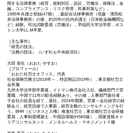
関する法律業務（経営，規制対応，訴訟，労働法，保険法，金
6－3 伊藤忠商事・シーアイマテックス事件～出向先からの海外出
融，コンプライアンス，リスク管理，民暴対策など）。
張中の交通事故は労災か（肯定）～
1995年弁護士登録(47期），森綜合法律事務所（現森・濱田松
本法律事務所）の後，約20年の社内弁護士（日米欧金融機関な
ど）経験。司法試験委員（労働法），早稲田大学法学部，ボス
判例テーマ7 リストラ
トン大学LL.M卒業。
7－1 森山（仮処分）事件～観光バス会社での運転手の整理解雇
（無効）～
［主な著作］
7－2 NECソリューションイノベータ（配転）事件～企業グループ
『経営の技法』
の組織改廃に伴う配転命令の有効性（有効）～
『法務の技法』（いずれも中央経済社）
7－3 グリーントラスト宇都宮事件～整理解雇類似の雇止めの有効
性（無効）～
大田 恭生（おおた やすお）
7－4 クレディ・スイス証券（職位廃止解雇）事件～部門閉鎖によ
［プロフィール］
「おおた社労士オフィス」代表
る責任者の解雇（有効）～
社会保険労務士(2018年～，特定附記2019年），東京都社労士
7－5 バークレイズ証券事件～部門閉鎖による責任者の解雇（無
会所属
効）～
九州大学法学部卒業後，イトマン株式会社入社。繊維部門で営
業職，中国で11年の駐在経験あり。その後，人事部門責任者，
判例テーマ8 退職
子会社の役員を経て，退社。2024年開業。営業～会社経営の経
8－1 日本郵便（北海道支社・本訴）事件～旅費等の不正請求によ
験あり。経営目線で人事面，経営全般のコンサルティングを行
う。BHR（ビジネスと人権）推進社労士，東京都社労士会研修
る懲戒解雇（無効）～
委員，人事制度構築士，中国語堪能(HSK6級），国家資格キャ
8－2 みずほ銀行事件 204～情報漏えいによる懲戒解雇（有効）
リアコンサルタント，メンタルヘルス・マネジメントⅡ種
～
8－3 PwCあらた有限責任監査法人事件～ストーカーでの諭旨解