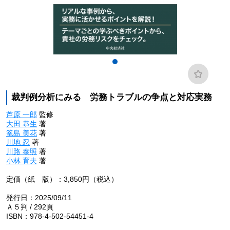
裁判例分析にみる 労務トラブルの争点と対応実務
芦原 一郎
監修
大田 恭生
著
篭島 美花
著
川地 忍
著
川路 泰照
著
小林 育夫
著
定価（紙 版）：3,850円（税込）
発行日：2025/09/11
Ａ５判 / 292頁
ISBN：978-4-502-54451-4