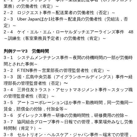
業務）の労働者性（肯定）～
2－2 ロジクエスト事件～配送業者の労働者性（否定）～
2－3 Uber Japanほか1社事件～配達員の労働者性（労組法，否
定）～
2－4 ケイ・エル・エム・ローヤルダッチエアーラインズ事件 48
～訓練生（客室乗務員予定者）の労働者性（肯定）～
判例テーマ3 労働時間
3－1 システムメンテナンス事件～夜間の待機時間の一部が労働時
間とされた事例～
3－2 F.TEN事件～営業部長の管理監督者性（肯定）～
3－3 国・広島中央労基（アイグランホールディングス）事件〜経
理部長の管理監督者性（否定）〜
3－4 三井住友トラスト・アセットマネジメント事件～スタッフ職
の管理監督者性（否定）～
3－5 アートコーポレーションほか事件～勤務時間，同一労働同一
賃金，賠償金の控除，付加金等～
3－6 ダイレックス事件～研修の労働時間性，研修費用の控除～
3－7 協同組合グローブ事件～日報での管理，事業場外みなし労働
時間制（肯定？）～
3－8 セルトリオン・ヘルスケア・ジャパン事件～端末での管理，