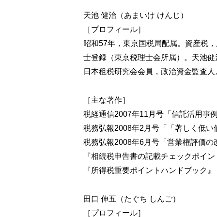
3-3 損失の金額の繰越し
天池 健治（あまいけ けんじ）
3-4 純損失の繰戻し
［プロフィール］
昭和57年，東京国税局配属。資産税
4 所得控除
士登録（東京税理士会所属）。天池健
4-1 雑損控除
日本租税研究会会員，政治資金監査人
4-2 医療費控除
4-3 社会保険料控除小規模企業共済等掛金
4-4 生命保険料控除
［主な著作］
4-5 地震保険料控除
税経通信2007年11月号「信託活用
4-6 寄附金控除
税務弘報2008年2月号「「著しく低
4-7 障害者控除
税務弘報2008年6月号「営業権評価
4-8 寡婦ひとり親控除勤労学生控除
『相続税申告書の記載チェックポイン
4-9 配偶者控除配偶者特別控除
4-10 扶養控除特定親族特別控除基礎控除
『所得税重要ポイントハンドブック』
5 税額の計算
田口 伸五（たぐち しんご）
5-1 課税総所得金額及び課税退職所得金
［プロフィール］