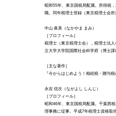
5-2 課税山林所得金額の税額計算
昭和55年、東京国税局配属。所得税
5-3 課税譲渡所得金額の税額計算
職。同年税理士登録（東京税理士会所
5-4 株式等に係る課税譲渡所得等の金額
5-5 上場株式等に係る課税配当所得等の
5-6 先物取引に係る課税雑所得等の金額
中山 眞美（なかやま まみ）
5-7 特定の基準所得金額の課税の特例
［プロフィール］
5-8 変動所得臨時所得の平均課税
税理士（東京税理士会），税理士法人
5-9 復興特別所得税
立大学大学院国際社会科学府（博士課
6 税額控除
［主な著作］
6-1 住宅借入金等特別控除の概要
6-2 住宅借入金等特別控除
『今からはじめよう！相続税・贈与税
6-3 住宅特定改修特別税額控除
6-4 認定住宅等新築等特別税額控除
永吉 信次（ながよし しんじ）
6-5 住宅耐震改修特別控除
［プロフィール］
6-6 再び住宅を居住の用に供した場合の
昭和46年、東京国税局配属。千葉西
6-7 配当控除
理事務に従事。平成7年税理士資格取
6-8 青色申告者の事業所得等の特例に係