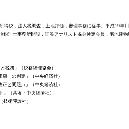
，所得税，法人税調査，土地評価，審理事務に従事。平成19年
治税理士事務所開設，証券アナリスト協会検定会員，宅地建物
。
控除
事例と税務」（税務経理協会）
い価額」の判定」（中央経済社）
の改正と問題点」（中央経済社）
ト』（共著・中央経済社）
（技術評論社）
額の税額計算