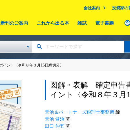
会社案内
投資家の
新刊のご案内
これから出る本
雑誌
電子書籍
ポイント〈令和８年３月16日締切分〉
図解・表解 確定申告
イント〈令和８年３月1
天池＆パートナーズ税理士事務所
編
天池 健治
著
田口 伸五
著