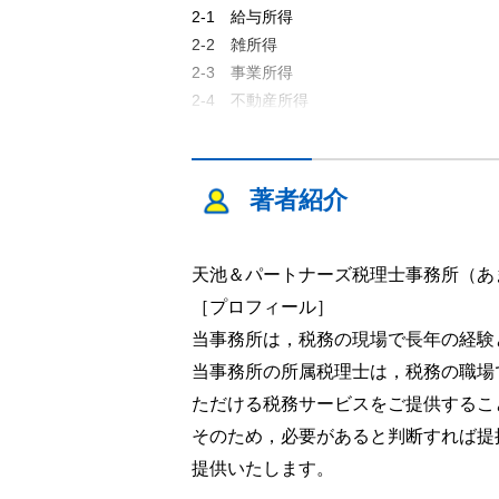
2-1 給与所得
2-2 雑所得
2-3 事業所得
2-4 不動産所得
2-5 一時所得
2-6 譲渡所得（共通）
2-7 譲渡所得（総合譲渡）
著者紹介
2-8 土地建物等の譲渡所得（分離課税）
2-9 譲渡所得の特例
2-10 株式等に係る譲渡所得等（申告分離
天池＆パートナーズ税理士事務所（あ
2-11 配当所得
［プロフィール］
2-12 利子所得
当事務所は，税務の現場で長年の経験
2-13 退職所得
当事務所の所属税理士は，税務の職場
2-14 山林所得
ただける税務サービスをご提供するこ
3 所得の金額と損益通算
そのため，必要があると判断すれば提
3-1 課税所得金額の計算
提供いたします。
3-2 損益通算