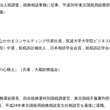
，法人税調査，税務相談事務に従事。平成30年東京国税局総務
属）
の税額計算
金額の税額計算
の税額計算
なかやまコンサルティング代表社員，筑波大学大学院ビジネス
程）中退，租税訴訟補佐人，日本相続学会会員，租税訴訟学会
の心構え』（共著，大蔵財務協会）
（特定増改築等）住宅借入金等特別控除の再適用等
税務署副署長、四谷税務署特別国税調査官、東京国税不服審判
得。平成24年東京国税局税務相談室主任相談官を最後に退職。
る主な税額控除