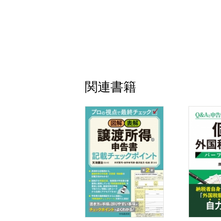
6-9 外国税額控除分配時調整外国税相当額
6-10 政党等寄附金特別控除
6-11 公益社団法人等寄附金特別控除
6-12 認定NPO法人等寄附金特別控除
6-13 災害減免法による所得税の軽減免除
7 準確定申告
関連書籍
7-1 準確定申告の概要
7-2 準確定申告の各種所得金額の計算上の
7-3 準確定申告の所得控除税額控除予定
8 非居住者
8-1 非居住者等の概要
8-2 居住形態別の課税所得
8-3 非居住者の確定申告等
8-4 非永住者の確定申告等
9 地方税