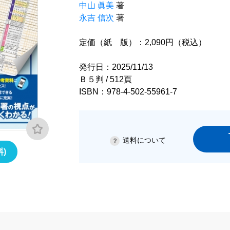
中山 眞美
著
永吉 信次
著
定価（紙 版）：2,090円（税込）
発行日：2025/11/13
Ｂ５判 / 512頁
ISBN：978-4-502-55961-7
送料について
)