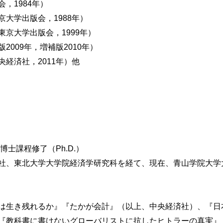
，1984年）
大学出版会，1988年）
京大学出版会，1999年）
築を目指して
009年，増補版2010年）
経済社，2011年）他
念：割引率・期待フロー一定
念：割引率一定・期待フロー変動
念：割引率変動・期待フロー一定
示した場合
博士課程修了（Ph.D.）
の等価性と実証研究
社、東北大学大学院経済学研究科を経て、現在、青山学院大学
の価値無関連性
は生き残れるか』『たかが会計』（以上、中央経済社）、『日
の意味
『教科書に書けないグローバリストに抗したヒトラーの真実』