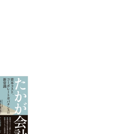
利益認識
却の有用性
による場合
のれんの認識と評価