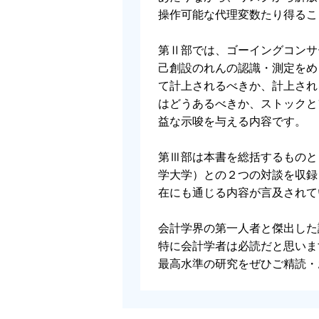
２ ヘッジ会計のどこが問題か
操作可能な代理変数たり得るこ
(1) 公正価値会計とヘッジ会計
(2) 公正価値ヘッジとキャッシュフロー
第Ⅱ部では、ゴーイングコンサ
３ 無リスク概念の再検討
己創設のれんの認識・測定をめ
４ おわりに
て計上されるべきか、計上され
はどうあるべきか、ストックと
第Ⅱ部 のれんの認識と測定
益な示唆を与える内容です。
第９章 包括利益のリサイクリングと
第Ⅲ部は本書を総括するものと
１ はじめに
学大学）との２つの対談を収録
２ 包括利益と実現利益
在にも通じる内容が言及されて
３ 実現なきリサイクリング
４ おわりに
会計学界の第一人者と傑出した
補論 図解と数値例
特に会計学者は必読だと思いま
最高水準の研究をぜひご精読・
第10章 のれんのオンバランスとオ
１ はじめに
２ 取得のれんの認識と測定