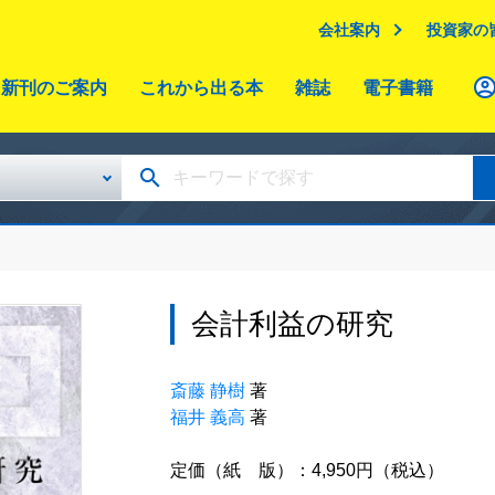
会社案内
投資家の
新刊のご案内
これから出る本
雑誌
電子書籍
会計利益の研究
斎藤 静樹
著
福井 義高
著
定価（紙 版）：4,950円（税込）