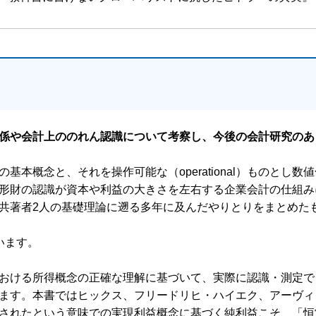
会計概念フレームワークの収斂進化
係や会計上ののれん認識について考察し、今後の会計研究のあ
信頼性の探求
基本概念と、それを操作可能な（operational）ものとし
形財の認識が資本や利益の大きさを左右する企業会計の仕組み
共著者2人の基礎理論に遡る多年に及んだやりとりをまとめた
います。
おける所得概念の正確な理解に基づいて、実際に認識・測定で
るヘッジとヘッジ会計
ます。本書ではヒックス、フリードリヒ・ハイエク、アーヴィ
されたという意味での実現利益概念に基づく純利益こそ、「恒