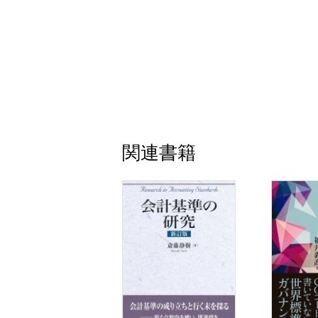
(1) 企業結合と承継する純資産額
(2) 自己創設のれんと取得のれん
３ 取得のれんの減耗と償却
(1) 減耗と取替償却のアナロジー
(2) 取得のれんの減耗と減損損失
４ おわりに
第11章 のれんの会計認識と経済分析
１ はじめに
関連書籍
２ のれん価値の形成と実現
３ 取得のれんと自己創設のれん
４ 経済的所得と整合的なのれんの資本・
５ のれんはなぜ存在するのか
６ 自己創設のれん非認識・取得のれん償
７ おわりに
補論 のれんの資本・利益認識：現金支払
第12章 企業結合の会計基準（1）：