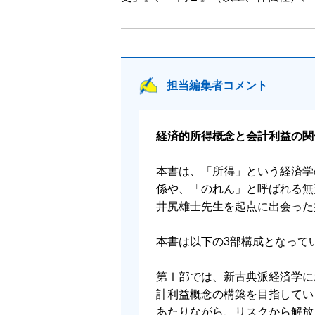
６ 測定と実体の相互作用
７ おわりに
第７章 東西の思いがけない出会い：
１ はじめに
担当編集者コメント
２ 対応と不確実性の解消
３ リスクからの解放：日本発の視点
４ おわりに
経済的所得概念と会計利益の関
第８章 公正価値会計の目的適合性と
本書は、「所得」という経済学の
１ はじめに
係や、「のれん」と呼ばれる無
２ 公正価値の目的適合性
井尻雄士先生を起点に出会った
３ 金融投資と事業投資
４ 公正価値の信頼性
本書は以下の3部構成となって
５ おわりに：会計測定に万能薬なし
第Ⅰ部では、新古典派経済学に
補 章 多期間（現実）の世界におけ
計利益概念の構築を目指してい
１ はじめに：ヘッジ取引と会計基準
あたりながら、リスクから解放