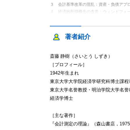
３ 会計基準改革の混乱：資産・負債アプ
４ 経済的所得概念の含意：ウィンドフォー
５ おわりに：利益概念の重要性
第3章 二分法の幻想：会計利益と経
著者紹介
１ はじめに
２ 最初に会計の経済理論を提唱したアー
３ 経済学界の会計人であるジョン・ヒッ
斎藤 静樹（さいとう しずき）
４ 忘れられたオーストリアとのつながり
［プロフィール］
５ おわりに：さようなら二分法
1942年生まれ
東京大学大学院経済学研究科博士課程
第４章 ハイエク-ヒックス所得概念
東京大学名誉教授・明治学院大学名誉
１ はじめに：経済的所得概念の再検討
経済学博士
２ 資本維持と表裏一体の所得概念
３ 利子率が一定の場合の所得
４ 利子率が変動する場合の所得
［主な著作］
５ 期待が変化した場合の事前と事後の所
『会計測定の理論』（森山書店，197
６ 次期の事前としての今期の事後