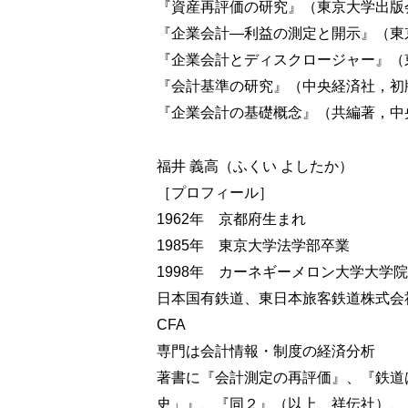
『資産再評価の研究』（東京大学出版会
７ おわりに
『企業会計―利益の測定と開示』（東京
『企業会計とディスクロージャー』（東
第5章 操作性のある会計利益概念構
『会計基準の研究』（中央経済社，初版2
１ はじめに：会計利益と経済所得
『企業会計の基礎概念』（共編著，中央
２ 市場均衡をベンチマークとする利益概
３ 市場均衡をベンチマークとする利益概
４ 市場均衡をベンチマークとする利益概
福井 義高（ふくい よしたか）
５ 期待フローが確率変数であることを明
［プロフィール］
６ Variable Incomeとの連続性
1962年 京都府生まれ
７ おわりに
1985年 東京大学法学部卒業
1998年 カーネギーメロン大学大学院
第6章 配当割引法と割引超過利益法
日本国有鉄道、東日本旅客鉄道株式会
１ はじめに
２ 割引配当法と割引超過利益法の等価性
CFA
３ 座標変換としての会計基準
専門は会計情報・制度の経済分析
４ 「単なる」座標変換としての会計基準
著書に『会計測定の再評価』、『鉄道
５ 実体・測定相互依存下における等価性
史」』、『同２』（以上、祥伝社）、