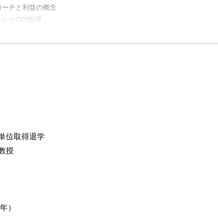
ローチと利益の概念
ルとOCI処理
済所得
ビング・フィッシャー
クス
単位取得退学
と学問としての会計の可能性
教授
得
5年）