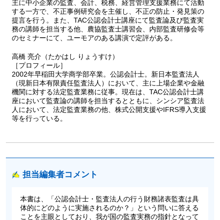
主に中小企業の監査、会計、税務、経営管理支援業務にて活動
する一方で、不正事例研究会を主催し、不正の防止・発見策の
提言を行う。また、TAC公認会計士講座にて監査論及び監査実
務の講師を担当する他、農協監査士講習会、内部監査研修会等
のセミナーにて、ユーモアのある講演で定評がある。
高橋 亮介（たかはし りょうすけ）
［プロフィール］
2002年早稲田大学商学部卒業。公認会計士。新日本監査法人
（現新日本有限責任監査法人）において、主に上場企業や金融
機関に対する法定監査業務に従事。現在は、TAC公認会計士講
座において監査論の講師を担当するとともに、シンシア監査法
人において、法定監査業務の他、株式公開支援やIFRS導入支援
等を行っている。
担当編集者コメント
本書は、「公認会計士・監査法人の行う財務諸表監査は具
体的にどのように実施されるのか？」という問いに答える
ことを主眼としており、我が国の監査実務の指針となって