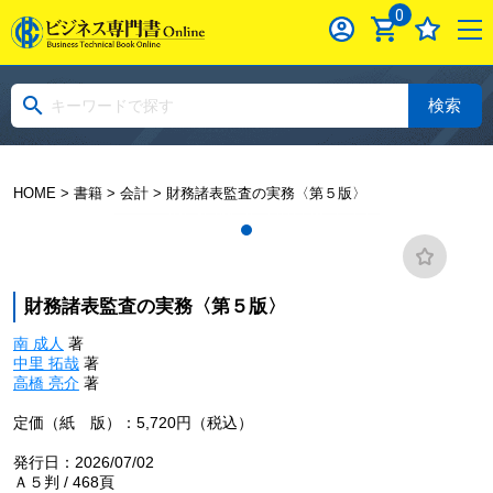
0
検索
HOME
>
書籍
>
会計
> 財務諸表監査の実務〈第５版〉
財務諸表監査の実務〈第５版〉
南 成人
著
中里 拓哉
著
高橋 亮介
著
定価（紙 版）：5,720円（税込）
発行日：2026/07/02
Ａ５判 / 468頁