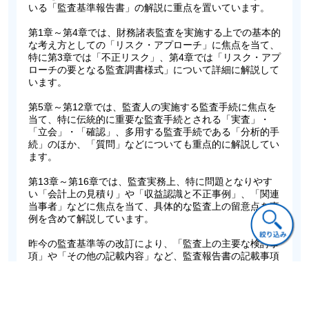
いる「監査基準報告書」の解説に重点を置いています。
第1章～第4章では、財務諸表監査を実施する上での基本的
な考え方としての「リスク・アプローチ」に焦点を当て、
特に第3章では「不正リスク」、第4章では「リスク・アプ
ローチの要となる監査調書様式」について詳細に解説して
います。
第5章～第12章では、監査人の実施する監査手続に焦点を
当て、特に伝統的に重要な監査手続とされる「実査」・
「立会」・「確認」、多用する監査手続である「分析的手
続」のほか、「質問」などについても重点的に解説してい
ます。
第13章～第16章では、監査実務上、特に問題となりやす
い「会計上の見積り」や「収益認識と不正事例」、「関連
当事者」などに焦点を当て、具体的な監査上の留意点を事
例を含めて解説しています。
昨今の監査基準等の改訂により、「監査上の主要な検討事
項」や「その他の記載内容」など、監査報告書の記載事項
が充実されていることから、第17章～第21章にて、監査
報告書の具体的な記載内容を扱っています。
最後に第22章は、監査役等とのコミュニケーションについ