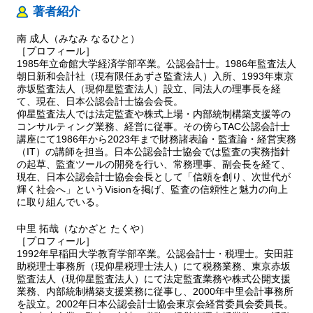
著者紹介
南 成人（みなみ なるひと）
［プロフィール］
1985年立命館大学経済学部卒業。公認会計士。1986年監査法人
朝日新和会計社（現有限任あずさ監査法人）入所、1993年東京
赤坂監査法人（現仰星監査法人）設立、同法人の理事長を経
て、現在、日本公認会計士協会会長。
仰星監査法人では法定監査や株式上場・内部統制構築支援等の
コンサルティング業務、経営に従事。その傍らTAC公認会計士
講座にて1986年から2023年まで財務諸表論・監査論・経営実務
（IT）の講師を担当。日本公認会計士協会では監査の実務指針
の起草、監査ツールの開発を行い、常務理事、副会長を経て、
現在、日本公認会計士協会会長として「信頼を創り、次世代が
輝く社会へ」というVisionを掲げ、監査の信頼性と魅力の向上
に取り組んでいる。
中里 拓哉（なかざと たくや）
［プロフィール］
1992年早稲田大学教育学部卒業。公認会計士・税理士。安田莊
助税理士事務所（現仰星税理士法人）にて税務業務、東京赤坂
監査法人（現仰星監査法人）にて法定監査業務や株式公開支援
業務、内部統制構築支援業務に従事し、2000年中里会計事務所
を設立。2002年日本公認会計士協会東京会経営委員会委員長。