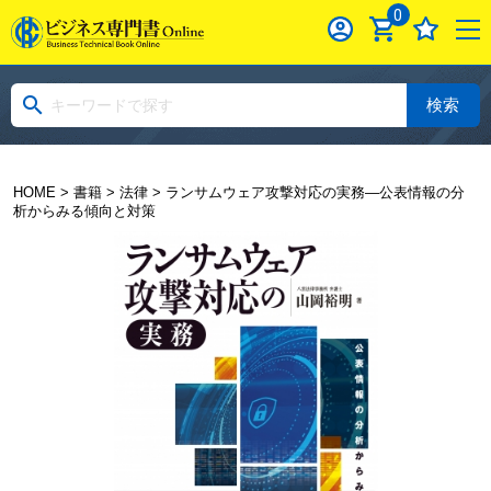
0
検索
HOME
>
書籍
>
法律
> ランサムウェア攻撃対応の実務―公表情報の分
析からみる傾向と対策