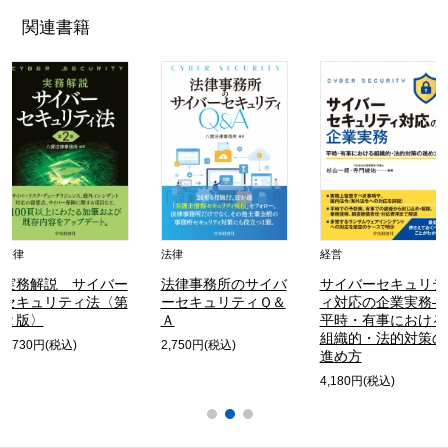
関連書籍
法律
法律
経営
実務解説 サイバー
法律事務所のサイバ
サイバーセキュリテ
セキュリティ法〈第
ーセキュリティＱ＆
ィ対応の企業実務―
２版〉
Ａ
平時・有事における
組織的・法的対策の
4,730円(税込)
2,750円(税込)
進め方
4,180円(税込)