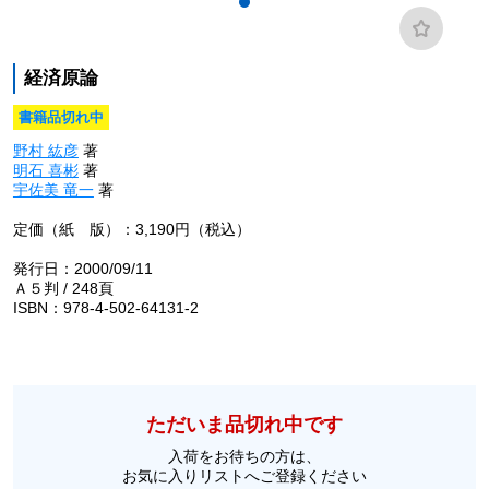
経済原論
書籍品切れ中
野村 紘彦
著
明石 喜彬
著
宇佐美 竜一
著
定価（紙 版）：3,190円（税込）
発行日：2000/09/11
Ａ５判 / 248頁
ISBN：978-4-502-64131-2
ただいま品切れ中です
入荷をお待ちの方は、
お気に入りリストへご登録ください