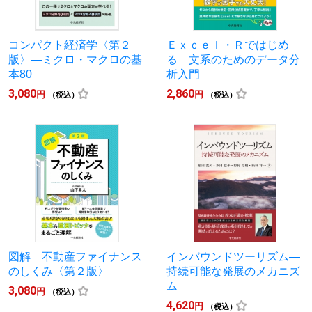
コンパクト経済学〈第２
Ｅｘｃｅｌ・Ｒではじめ
版〉―ミクロ・マクロの基
る 文系のためのデータ分
本80
析入門
3,080
2,860
円
円
（税込）
（税込）
図解 不動産ファイナンス
インバウンドツーリズム―
のしくみ〈第２版〉
持続可能な発展のメカニズ
ム
3,080
円
（税込）
4,620
円
（税込）