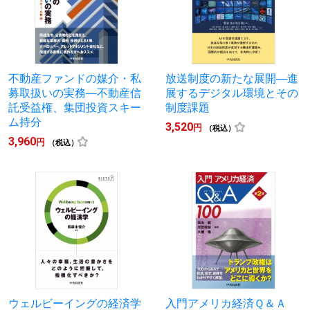
不動産ファンドの媒介・私
放送制度の新たな展開―進
募取扱いの実務―不動産信
展するデジタル環境とその
託受益権、集団投資スキー
制度課題
ム持分
3,520
円
（税込）
3,960
円
（税込）
ウェルビーイングの経済学
入門アメリカ経済Ｑ＆Ａ