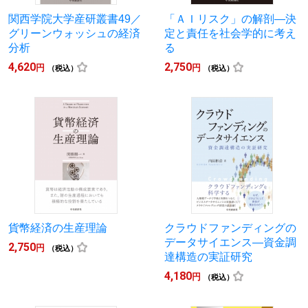
関西学院大学産研叢書49／
「ＡＩリスク」の解剖―決
グリーンウォッシュの経済
定と責任を社会学的に考え
分析
る
4,620
2,750
円
円
（税込）
（税込）
貨幣経済の生産理論
クラウドファンディングの
データサイエンス―資金調
2,750
円
（税込）
達構造の実証研究
4,180
円
（税込）