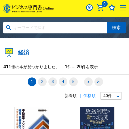
0
検索
経済
411
1
20
冊の本が見つかりました。
件～
件を表示
1
2
3
4
5
新着順
価格順