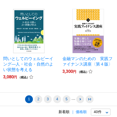
問いとしてのウェルビーイ
金融マンのための 実践フ
ング―人・社会・自然のよ
ァイナンス講座〈第４版〉
い状態を考える
3,300
円
（税込）
3,080
円
（税込）
1
2
3
4
5
新着順
価格順