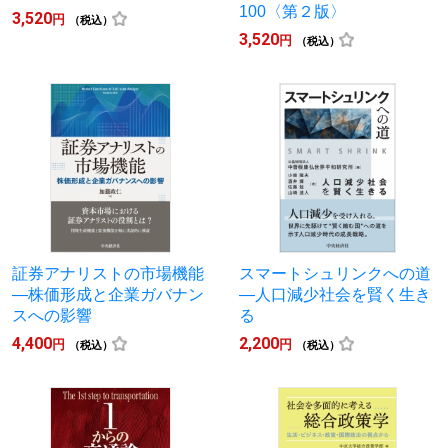
100〈第２版〉
3,520
円
（税込）
3,520
円
（税込）
証券アナリストの市場機能
スマートシュリンクへの道
―株価形成と企業ガバナン
―人口減少社会を賢く生き
スへの影響
る
4,400
2,200
円
円
（税込）
（税込）