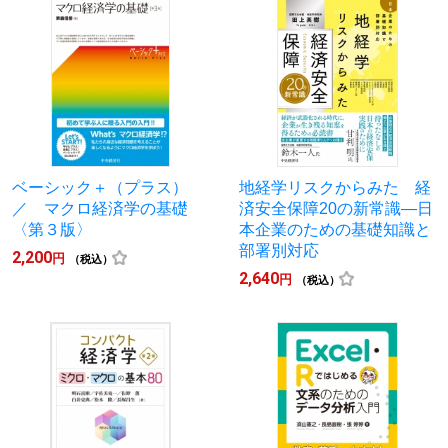
ベーシック＋（プラス）
地経学リスクからみた 経
／ マクロ経済学の基礎
済安全保障20の新常識―日
〈第３版〉
本企業のための基礎知識と
部署別対応
2,200
円
（税込）
2,640
円
（税込）