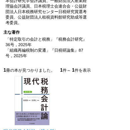
本会計研究学会評議員、一般財団法人産業経
理協会評議員、日本税理士会連合会・公益財
団法人日本税務研究センター日税研究賞選考
委員、公益財団法人租税資料館研究助成等選
考委員。
主な著作
「特定取引の会計と税務」『税務会計研究』
36号，2025年
「組織再編税制の変遷」『日税研論集』87
号，2025年
1
1
1
冊の本が見つかりました。
件～
件を表示