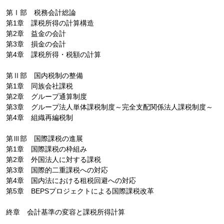
第Ⅰ部 税務会計総論
第1章 課税所得の計算構造
第2章 益金の会計
第3章 損金の会計
第4章 課税所得・税額の計算
第Ⅱ部 国内税制の整備
第1章 同族会社課税
第2章 グループ通算制度
第3章 グループ法人単体課税制度～完全支配関係法人課税制度～
第4章 組織再編税制
第Ⅲ部 国際課税の進展
第1章 国際課税の枠組み
第2章 外国法人に対する課税
第3章 国際的二重課税への対応
第4章 国内法における租税回避への対応
第5章 BEPSプロジェクトによる国際課税改革
終章 会計基準の変容と課税所得計算