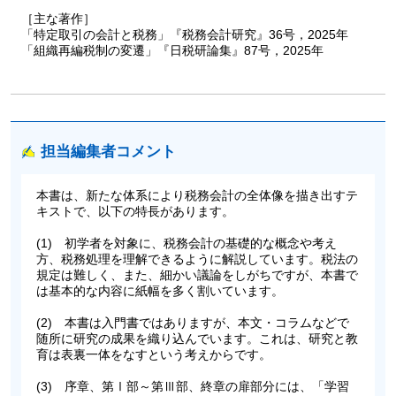
［主な著作］
「特定取引の会計と税務」『税務会計研究』36号，2025年
「組織再編税制の変遷」『日税研論集』87号，2025年
担当編集者コメント
本書は、新たな体系により税務会計の全体像を描き出すテ
キストで、以下の特長があります。
(1) 初学者を対象に、税務会計の基礎的な概念や考え
方、税務処理を理解できるように解説しています。税法の
規定は難しく、また、細かい議論をしがちですが、本書で
は基本的な内容に紙幅を多く割いています。
(2) 本書は入門書ではありますが、本文・コラムなどで
随所に研究の成果を織り込んでいます。これは、研究と教
育は表裏一体をなすという考えからです。
(3) 序章、第Ⅰ部～第Ⅲ部、終章の扉部分には、「学習