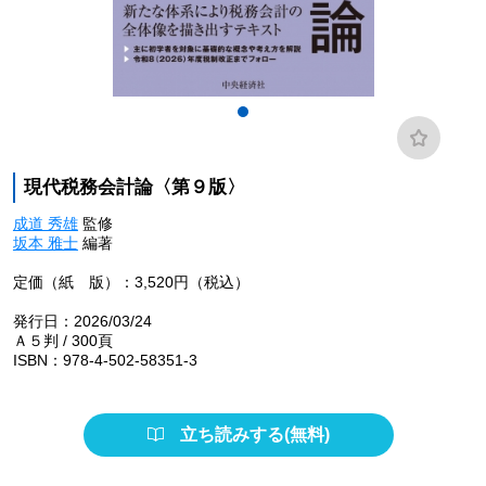
現代税務会計論〈第９版〉
成道 秀雄
監修
坂本 雅士
編著
定価（紙 版）：3,520円（税込）
発行日：2026/03/24
Ａ５判 / 300頁
ISBN：978-4-502-58351-3
立ち読みする(無料)