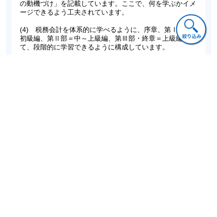
の動機づけ」を記載しています。ここで、何を学ぶかイメ
ージできるよう工夫されています。
(4) 税務会計を体系的に学べるように、序章、第Ⅰ部＝
初級編、第Ⅱ部＝中～上級編、第Ⅲ部・終章＝上級編とし
て、段階的に学習できるように構成しています。
(5) 近時の講義で国際税務も積極的に取り上げられてい
る現状を鑑み、「第Ⅲ部 国際課税の進展」として詳細に
解説しています。
(6) 最新の令和8（2026）年度税制改正をフォローしてい
ます。
学部学生、実務初心者の方のみならず、税法を専攻する大
学院生、ベテランの実務家の方々にも有益な内容です。
ぜひご活用ください！
ご意見・ご質問