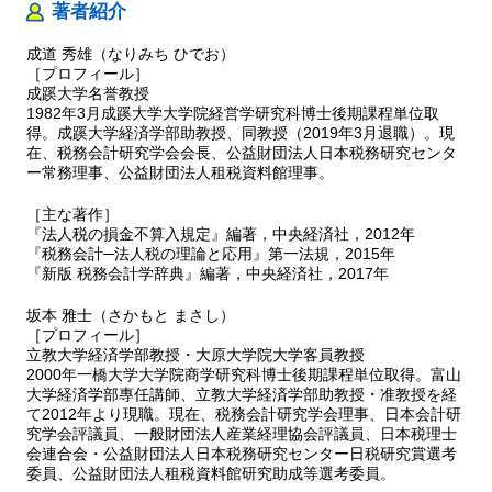
著者紹介
成道 秀雄（なりみち ひでお）
［プロフィール］
成蹊大学名誉教授
1982年3月成蹊大学大学院経営学研究科博士後期課程単位取
得。成蹊大学経済学部助教授、同教授（2019年3月退職）。現
在、税務会計研究学会会長、公益財団法人日本税務研究センタ
ー常務理事、公益財団法人租税資料館理事。
［主な著作］
『法人税の損金不算入規定』編著，中央経済社，2012年
『税務会計─法人税の理論と応用』第一法規，2015年
『新版 税務会計学辞典』編著，中央経済社，2017年
坂本 雅士（さかもと まさし）
［プロフィール］
立教大学経済学部教授・大原大学院大学客員教授
2000年一橋大学大学院商学研究科博士後期課程単位取得。富山
大学経済学部專任講師、立教大学経済学部助教授・准教授を経
て2012年より現職。現在、税務会計研究学会理事、日本会計研
究学会評議員、一般財団法人産業経理協会評議員、日本税理士
会連合会・公益財団法人日本税務研究センター日税研究賞選考
委員、公益財団法人租税資料館研究助成等選考委員。