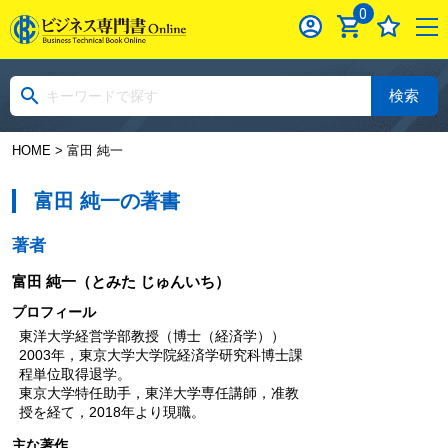
0
検索
HOME
> 富田 純一
富田 純一の著書
著者
富田 純一
（とみた じゅんいち）
プロフィール
東洋大学経営学部教授（博士（経済学））
2003年，東京大学大学院経済学研究科博士課
程単位取得退学。
東京大学特任助手，東洋大学専任講師，准教
授を経て，2018年より現職。
主な著作