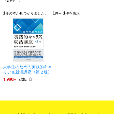
心理学」。
1
1
1
冊の本が見つかりました。
件～
件を表示
大学生のための実践的キャ
リア＆就活講座〈第２版〉
1,980
円
（税込）