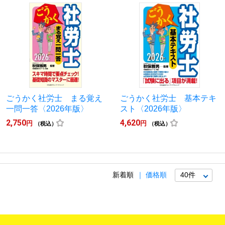
ごうかく社労士 まる覚え
ごうかく社労士 基本テキ
一問一答〈2026年版〉
スト〈2026年版〉
2,750
4,620
円
円
（税込）
（税込）
新着順
価格順