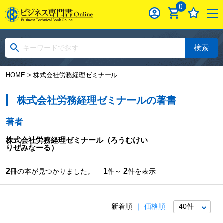
0
検索
HOME
> 株式会社労務経理ゼミナール
株式会社労務経理ゼミナールの著書
著者
株式会社労務経理ゼミナール
（ろうむけい
りぜみなーる）
2
1
2
冊の本が見つかりました。
件～
件を表示
新着順
価格順