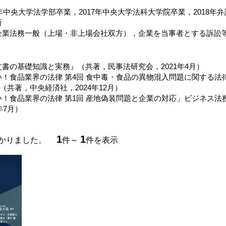
5年中央大学法学部卒業，2017年中央大学法科大学院卒業，2018年弁
所
企業法務一般（上場・非上場会社双方），企業を当事者とする訴訟
書の基礎知識と実務』（共著，民事法研究会，2021年4月）
い！食品業界の法律 第4回 食中毒・食品の異物混入問題に関する法
号（共著，中央経済社，2024年12月）
！食品業界の法律 第1回 産地偽装問題と企業の対応」ビジネス法務
年7月）
1
1
つかりました。
件～
件を表示