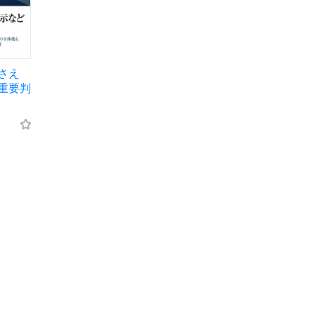
さえ
重要判