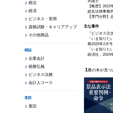
弁護土
税法
【略歴】201
経済
総合法律事務
【専門分野】
ビジネス・実用
主な著作
資格試験・キャリアアップ
『ビジネス注文
その他商品
「いま知りた
務2025年2月
「いま知りたい
雑誌
経済社，2024
企業会計
税務弘報
1
冊の本が見
ビジネス法務
会計人コース
査読
査読