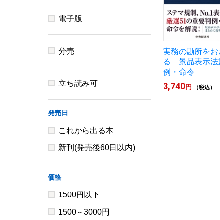
電子版
分売
実務の勘所をお
る 景品表示法
例・命令
立ち読み可
3,740
円
（税込）
発売日
これから出る本
新刊(発売後60日以内)
価格
1500円以下
1500～3000円