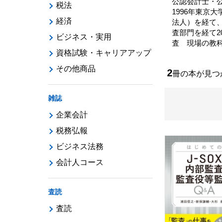
公認会計士・
税法
1996年東京
経済
法人）を経て
査部門を経て
ビジネス・実用
査 現場の教科
資格試験・キャリアアップ
その他商品
2
冊の本が見
雑誌
企業会計
税務弘報
ビジネス法務
会計人コース
査読
査読