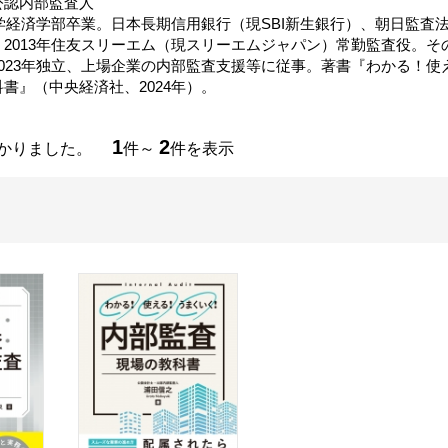
公認内部監査人
大学経済学部卒業。日本長期信用銀行（現SBI新生銀行）、朝日監査
、2013年住友スリーエム（現スリーエムジャパン）常勤監査役。
2023年独立、上場企業の内部監査支援等に従事。著書『わかる！
書』（中央経済社、2024年）。
1
2
つかりました。
件～
件を表示