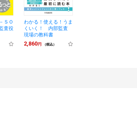
－ＳＯ
わかる！使える！うま
監査役
くいく！ 内部監査
現場の教科書
2,860
円
（税込）