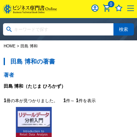
0
検索
HOME
> 田島 博和
田島 博和の著書
著者
田島 博和
（たじま ひろかず）
1
1
1
冊の本が見つかりました。
件～
件を表示