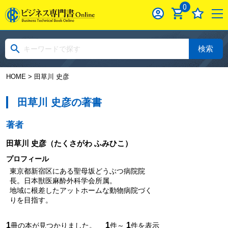
0
検索
HOME
> 田草川 史彦
田草川 史彦の著書
著者
田草川 史彦
（たくさがわ ふみひこ）
プロフィール
東京都新宿区にある聖母坂どうぶつ病院院
長。日本獣医麻酔外科学会所属。
地域に根差したアットホームな動物病院づく
りを目指す。
1
1
1
冊の本が見つかりました。
件～
件を表示