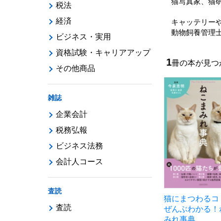
猫写真家、猫
税法
経済
キャッテリー
動物飼養管理士
ビジネス・実用
資格試験・キャリアアップ
1
冊の本が見
その他商品
雑誌
企業会計
税務弘報
ビジネス法務
会計人コース
査読
猫にまつわるコ
査読
ぜんぶわかる！
みれ事典