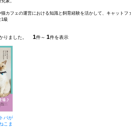
研究家。
や猫カフェの運営における知識と飼育経験を活かして、キャットフ
1級
1
1
つかりました。
件～
件を表示
トバが
ねこま