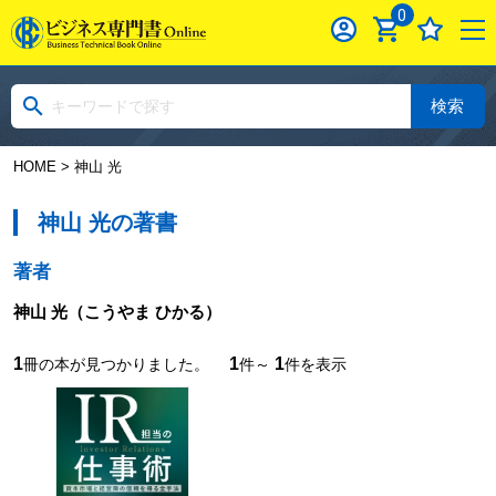
0
検索
HOME
> 神山 光
神山 光の著書
著者
神山 光
（こうやま ひかる）
1
1
1
冊の本が見つかりました。
件～
件を表示