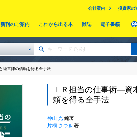
会社案内
投資家の
新刊のご案内
これから出る本
雑誌
電子書籍
場と経営陣の信頼を得る全手法
ＩＲ担当の仕事術―資
頼を得る全手法
神山 光
編著
片桐 さつき
著