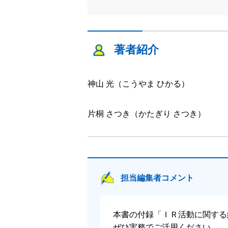
著者紹介
神山 光（こうやま ひかる）
片桐 さつき（かたぎり さつき）
担当編集者コメント
本書の付録「ＩＲ活動に関する
ぜひ実務でご活用ください。