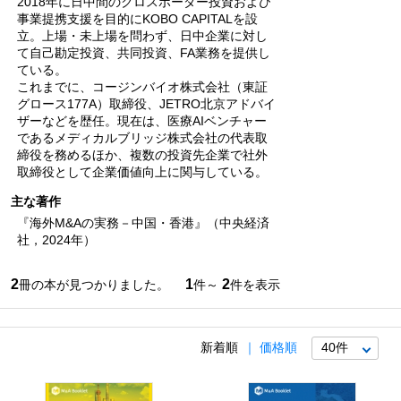
2018年に日中間のクロスボーダー投資および
事業提携支援を目的にKOBO CAPITALを設
立。上場・未上場を問わず、日中企業に対し
て自己勘定投資、共同投資、FA業務を提供し
ている。
これまでに、コージンバイオ株式会社（東証
グロース177A）取締役、JETRO北京アドバイ
ザーなどを歴任。現在は、医療AIベンチャー
であるメディカルブリッジ株式会社の代表取
締役を務めるほか、複数の投資先企業で社外
取締役として企業価値向上に関与している。
主な著作
『海外M&Aの実務－中国・香港』（中央経済
社，2024年）
2
1
2
冊の本が見つかりました。
件～
件を表示
新着順
価格順