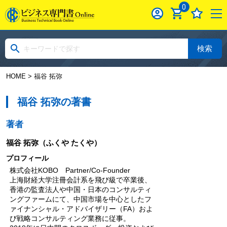
0
検索
HOME
> 福谷 拓弥
福谷 拓弥の著書
著者
福谷 拓弥
（ふくや たくや）
プロフィール
株式会社KOBO Partner/Co-Founder
上海財経大学注冊会計系を飛び級で卒業後、
香港の監査法人や中国・日本のコンサルティ
ングファームにて、中国市場を中心としたフ
ァイナンシャル・アドバイザリー（FA）およ
び戦略コンサルティング業務に従事。