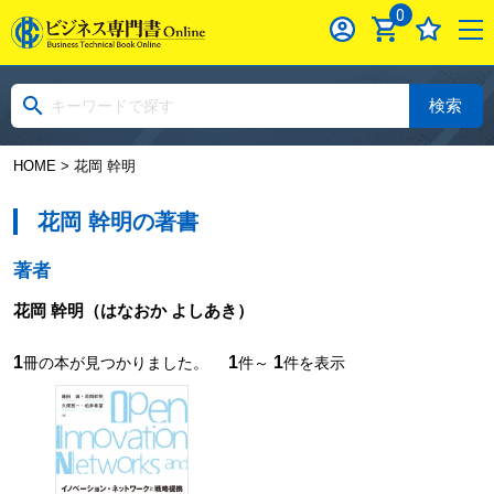
0
検索
HOME
> 花岡 幹明
花岡 幹明の著書
著者
花岡 幹明
（はなおか よしあき）
1
1
1
冊の本が見つかりました。
件～
件を表示