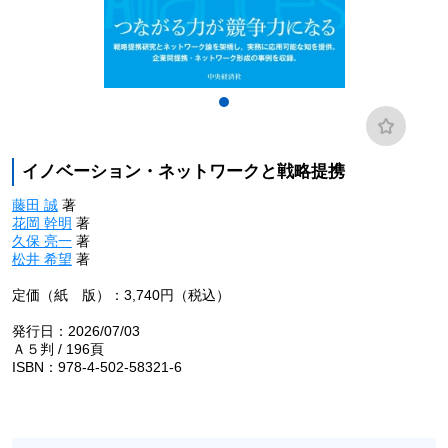
イノベーション・ネットワークと戦略提携
藤田 誠
著
花岡 幹明
著
久保 亮一
著
松井 希望
著
定価（紙 版）：3,740円（税込）
発行日：2026/07/03
Ａ５判 / 196頁
ISBN：978-4-502-58321-6