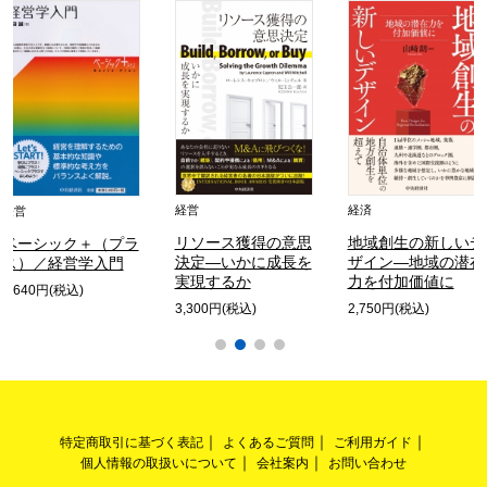
経営
経済
経営
リソース獲得の意思
地域創生の新しいデ
ベーシック＋（プラ
決定―いかに成長を
ザイン―地域の潜在
ス）／経営学入門
実現するか
力を付加価値に
2,640円(税込)
3,300円(税込)
2,750円(税込)
特定商取引に基づく表記
よくあるご質問
ご利用ガイド
個人情報の取扱いについて
会社案内
お問い合わせ