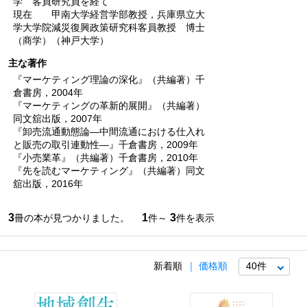
学 客員研究員を経て
現在 甲南大学経営学部教授，兵庫県立大
学大学院減災復興政策研究科客員教授 博士
（商学）（神戸大学）
主な著作
『マーケティング理論の深化』（共編著）千
倉書房，2004年
『マーケティングの革新的展開』（共編著）
同文舘出版，2007年
『卸売流通動態論―中間流通における仕入れ
と販売の取引連動性―』千倉書房，2009年
『小売業革』（共編著）千倉書房，2010年
『先を読むマーケティング』（共編著）同文
舘出版，2016年
3
1
3
冊の本が見つかりました。
件～
件を表示
新着順
価格順