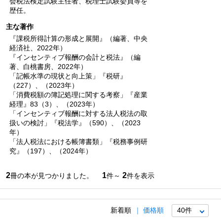
会税法検定試験主任者、税理士試験委員等を
歴任。
主な著作
『課税所得計算の形成と展開』（編著、中央
経済社、2022年）
『インセンティブ報酬の会計と税法』（編
著、白桃書房、2022年）
「記帳水準の現状と向上策」『税研』
（227）、（2023年）
「消費税額の簿記処理に関する考察」『産業
経理』83（3）、（2023年）
「インセンティブ報酬に対する法人税法の取
扱いの検討」『税法学』（590）、（2023
年）
「法人税法における帳簿書類」『税務事例研
究』（197）、（2024年）
2
1
2
冊の本が見つかりました。
件～
件を表示
新着順
価格順