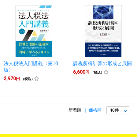
法人税法入門講義〈第10
課税所得計算の形成と展開
版〉
6,600
円
（税込）
2,970
円
（税込）
新着順
価格順