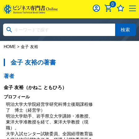
0
検索
HOME
> 金子 友裕
金子 友裕の著書
著者
金子 友裕
（かねこ ともひろ）
プロフィール
明治大学大学院経営学研究科博士後期課程修
了 博士（経営学）
明治大学助手、岩手県立大学講師・准教授、
東洋大学准教授を経て、東洋大学教授（現
職）。
大学入試センター試験委員、全国経理教育協