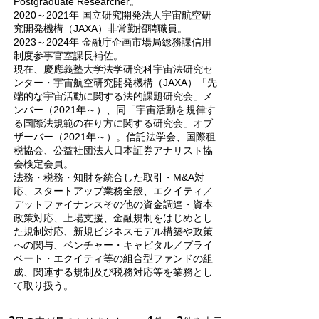
Postgraduate Researcher。
2020～2021年 国立研究開発法人宇宙航空研
究開発機構（JAXA）非常勤招聘職員。
2023～2024年 金融庁企画市場局総務課信用
制度参事官室課長補佐。
現在、慶應義塾大学法学研究科宇宙法研究セ
ンター・宇宙航空研究開発機構（JAXA）「先
端的な宇宙活動に関する法的課題研究会」メ
ンバー（2021年～）、同「宇宙活動を規律す
る国際法規範の在り方に関する研究会」オブ
ザーバー（2021年～）。信託法学会、国際租
税協会、公益社団法人日本証券アナリスト協
会検定会員。
法務・税務・知財を統合した取引・M&A対
応、スタートアップ業務全般、エクイティ／
デットファイナンスその他の資金調達・資本
政策対応、上場支援、金融規制をはじめとし
た規制対応、新規ビジネスモデル構築や政策
への関与、ベンチャー・キャピタル／プライ
ベート・エクイティ等の組合型ファンドの組
成、関連する規制及び税務対応等を業務とし
て取り扱う。