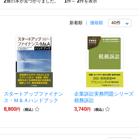
2
1
2
冊の本が見つかりました。
件～
件を表示
新着順
価格順
スタートアップファイナン
企業訴訟実務問題シリーズ
ス・Ｍ＆Ａハンドブック
税務訴訟
8,800
3,740
円
円
（税込）
（税込）