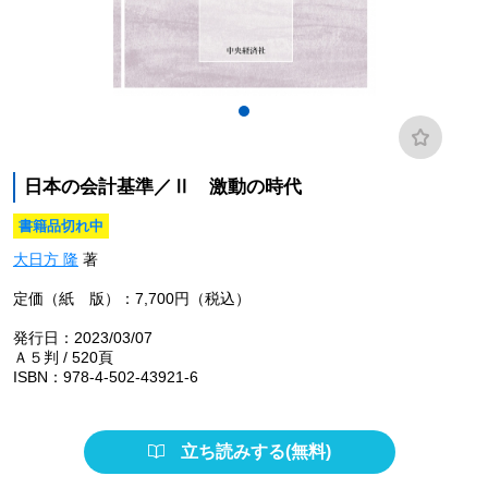
日本の会計基準／Ⅱ 激動の時代
書籍品切れ中
大日方 隆
著
定価（紙 版）：7,700円（税込）
発行日：2023/03/07
Ａ５判 / 520頁
ISBN：978-4-502-43921-6
立ち読みする(無料)