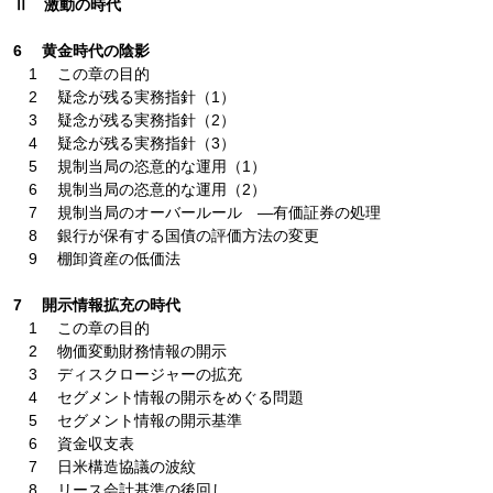
Ⅱ 激動の時代
6 黄金時代の陰影
1 この章の目的
2 疑念が残る実務指針（1）
3 疑念が残る実務指針（2）
4 疑念が残る実務指針（3）
5 規制当局の恣意的な運用（1）
6 規制当局の恣意的な運用（2）
7 規制当局のオーバールール ―有価証券の処理
8 銀行が保有する国債の評価方法の変更
9 棚卸資産の低価法
7 開示情報拡充の時代
1 この章の目的
2 物価変動財務情報の開示
3 ディスクロージャーの拡充
4 セグメント情報の開示をめぐる問題
5 セグメント情報の開示基準
6 資金収支表
7 日米構造協議の波紋
8 リース会計基準の後回し