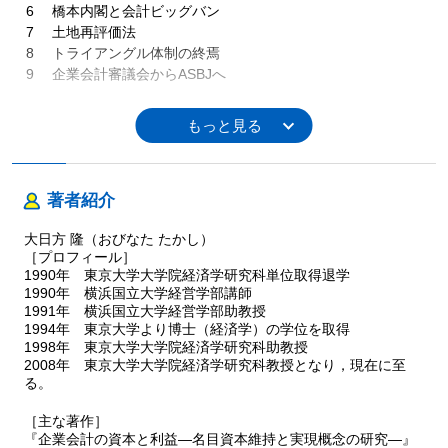
6 橋本内閣と会計ビッグバン
7 土地再評価法
8 トライアングル体制の終焉
9 企業会計審議会からASBJへ
10 会計ビッグバンの会計基準
1 この章の目的
2 個別財務諸表への税効果会計の導入
3 税効果会計の変転
著者紹介
4 金融商品の会計基準のインパクト
5 金融商品の時価評価と償却原価法
大日方 隆（おびなた たかし）
6 受取配当の処理
［プロフィール］
7 固定資産の減損処理
1990年 東京大学大学院経済学研究科単位取得退学
8 減損会計基準の凍結・延期騒動
1990年 横浜国立大学経営学部講師
9 企業結合の会計処理
1991年 横浜国立大学経営学部助教授
1994年 東京大学より博士（経済学）の学位を取得
補章 2 歴史に現れた三角関係
1998年 東京大学大学院経済学研究科助教授
2008年 東京大学大学院経済学研究科教授となり，現在に至
1 「トライアングル体制」論の限界
る。
2 国会論戦に現れた三角関係
3 大蔵省の内部に現れた三角関係
［主な著作］
4 会計規制の現場に現れた三角関係
『企業会計の資本と利益―名目資本維持と実現概念の研究―』