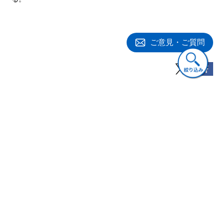
ご意見・ご質問
訂正・追加情報
2024/09/30
『IPO実務検定試験公式テキスト〈第8版〉』 （日本IPO実
務検定協会［編］） お詫びと訂正のお知らせ(ファイル)
関連書籍