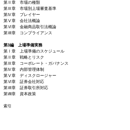
第Ⅱ章 市場の種類
第Ⅲ章 市場別上場審査基準
第Ⅳ章 プレイヤー
第Ⅴ章 会社法概論
第Ⅵ章 金融商品取引法概論
第Ⅶ章 コンプライアンス
第3編 上場準備実務
第Ⅰ章 上場準備のスケジュール
第Ⅱ章 戦略とリスク
第Ⅲ章 コーポレート・ガバナンス
第Ⅳ章 内部管理体制
第Ⅴ章 ディスクロージャー
第Ⅵ章 証券会社対応
第Ⅶ章 証券取引所対応
第Ⅷ章 資本政策
索引