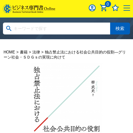
0
検索
HOME
>
書籍
>
法律
> 独占禁止法における社会公共目的の役割―グリ
ーン社会・ＳＤＧｓの実現に向けて