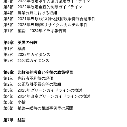
第2節 2023年改定水平的協力協定ガイドライン
第3節 2022年改定垂直的制限ガイドライン
第4節 農業分野における取組
第5節 2021年EU排ガス浄化技術競争抑制合意事件
第6節 2025年EU廃車リサイクルカルテル事件
第7節 補論―2024年ドラギ報告書
第5章 英国の分岐
第1節 概説
第2節 2023年ガイダンス
第3節 非公式ガイダンス
第6章 比較法的考察と今後の政策提言
第1節 先行者不利益の評価
第2節 公正取引委員会等の取組
第3節 2023年グリーンガイドラインの検討
第4節 2024年改定グリーンガイドラインの検討
第5節 小括
第6節 補論―近時の相談事例等の展開
第7章 結語