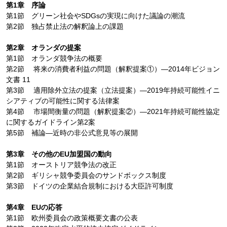
第1章 序論
第1節 グリーン社会やSDGsの実現に向けた議論の潮流
第2節 独占禁止法の解釈論上の課題
第2章 オランダの提案
第1節 オランダ競争法の概要
第2節 将来の消費者利益の問題（解釈提案①）―2014年ビジョン
文書 11
第3節 適用除外立法の提案（立法提案）―2019年持続可能性イニ
シアティブの可能性に関する法律案
第4節 市場間衡量の問題（解釈提案②）―2021年持続可能性協定
に関するガイドライン第2案
第5節 補論―近時の非公式意見等の展開
第3章 その他のEU加盟国の動向
第1節 オーストリア競争法の改正
第2節 ギリシャ競争委員会のサンドボックス制度
第3節 ドイツの企業結合規制における大臣許可制度
第4章 EUの応答
第1節 欧州委員会の政策概要文書の公表