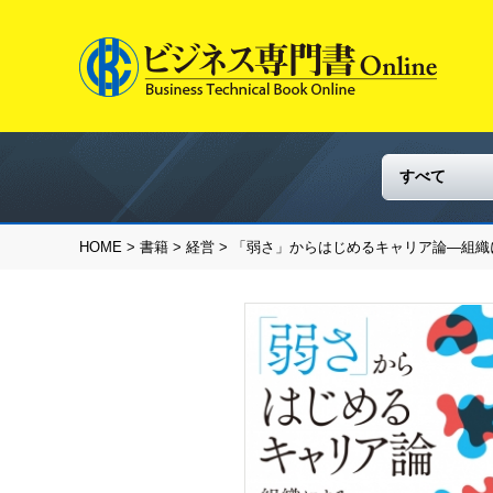
HOME
>
書籍
>
経営
> 「弱さ」からはじめるキャリア論―組