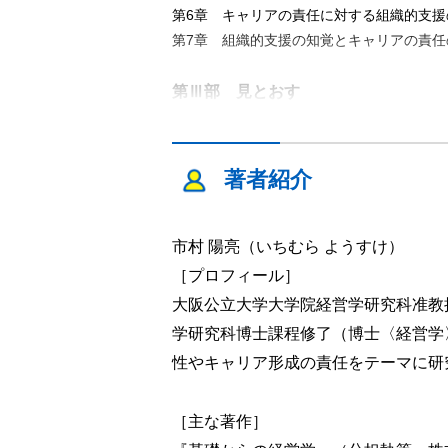
第6章 キャリアの責任に対する組織的支援
第7章 組織的支援の知覚とキャリアの責任
第Ⅲ部 見とおす
第8章 問いへの答え
終章 「弱さ」からはじまる新たな問い
著者紹介
市村 陽亮（いちむら ようすけ）
［プロフィール］
大阪公立大学大学院経営学研究科准教
学研究科博士課程修了（博士〈経営学
性やキャリア形成の責任をテーマに研
［主な著作］