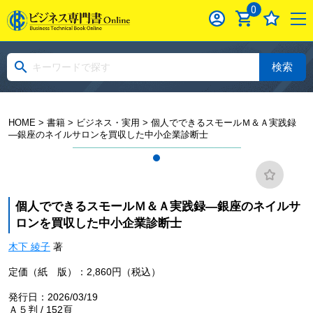
0
検索
HOME
>
書籍
>
ビジネス・実用
> 個人でできるスモールＭ＆Ａ実践録
―銀座のネイルサロンを買収した中小企業診断士
個人でできるスモールＭ＆Ａ実践録―銀座のネイルサ
ロンを買収した中小企業診断士
木下 綾子
著
定価（紙 版）：2,860円（税込）
発行日：2026/03/19
Ａ５判 / 152頁