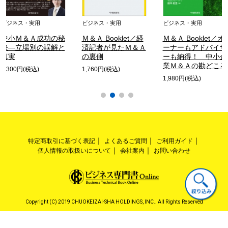
ビジネス・実用
ビジネス・実用
ビジネス・実用
中小Ｍ＆Ａ成功の秘
Ｍ＆Ａ Booklet／経
Ｍ＆Ａ Booklet／オ
訣―立場別の誤解と
済記者が見たＭ＆Ａ
ーナーもアドバイザ
真実
の裏側
ーも納得！ 中小企
業Ｍ＆Ａの勘どころ
3,300円(税込)
1,760円(税込)
1,980円(税込)
特定商取引に基づく表記
よくあるご質問
ご利用ガイド
個人情報の取扱いについて
会社案内
お問い合わせ
Copyright (C) 2019 CHUOKEIZAI-SHA HOLDINGS, INC.. All Rights Reserved