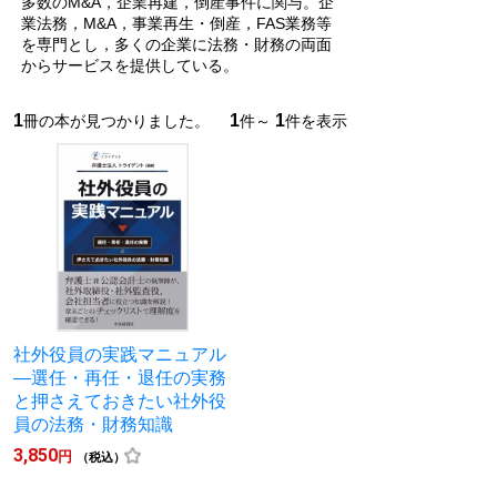
多数のM&A，企業再建，倒産事件に関与。企
業法務，M&A，事業再生・倒産，FAS業務等
を専門とし，多くの企業に法務・財務の両面
からサービスを提供している。
1
1
1
冊の本が見つかりました。
件～
件を表示
社外役員の実践マニュアル
―選任・再任・退任の実務
と押さえておきたい社外役
員の法務・財務知識
3,850
円
（税込）