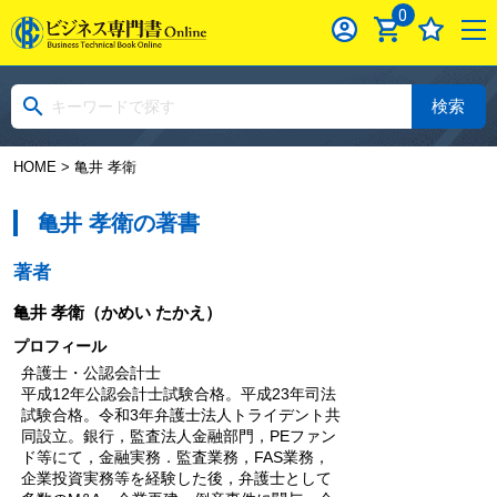
0
検索
HOME
> 亀井 孝衛
亀井 孝衛の著書
著者
亀井 孝衛
（かめい たかえ）
プロフィール
弁護士・公認会計士
平成12年公認会計士試験合格。平成23年司法
試験合格。令和3年弁護士法人トライデント共
同設立。銀行，監査法人金融部門，PEファン
ド等にて，金融実務．監査業務，FAS業務，
企業投資実務等を経験した後，弁護士として