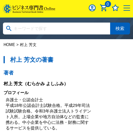
0
検索
HOME
> 村上 芳文
村上 芳文の著書
著者
村上 芳文
（むらかみ よしふみ）
プロフィール
弁護士・公認会計士
平成18年公認会計士試験合格。平成29年司法
試験試験合格。令和3年弁護士法人トライデン
ト入所。上場企業や地方自治体などの監査に
携わる。中小企業を中心に法務・財務に関す
るサービスを提供している。