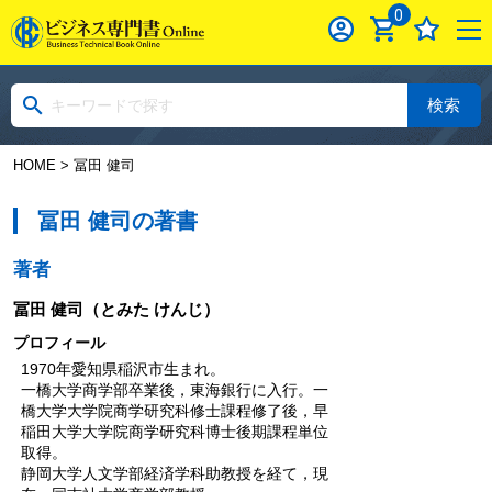
0
検索
HOME
> 冨田 健司
冨田 健司の著書
著者
冨田 健司
（とみた けんじ）
プロフィール
1970年愛知県稲沢市生まれ。
一橋大学商学部卒業後，東海銀行に入行。一
橋大学大学院商学研究科修士課程修了後，早
稲田大学大学院商学研究科博士後期課程単位
取得。
静岡大学人文学部経済学科助教授を経て，現