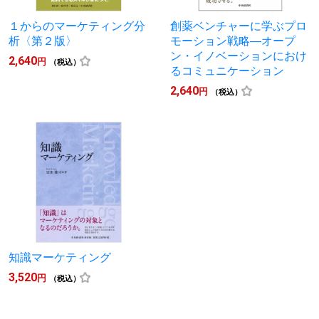
１からのマーケティング分
創薬ベンチャーに学ぶプロ
析〈第２版〉
モーション戦略―オープ
ン・イノベーションにおけ
2,640
円
（税込）
るコミュニケーション
2,640
円
（税込）
知識マーケティング
3,520
円
（税込）