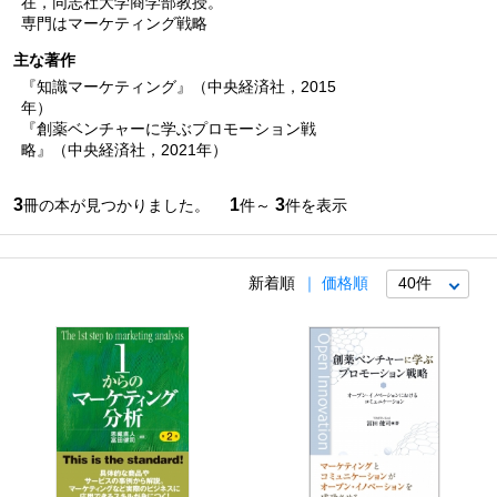
在，同志社大学商学部教授。
専門はマーケティング戦略
主な著作
『知識マーケティング』（中央経済社，2015
年）
『創薬ベンチャーに学ぶプロモーション戦
略』（中央経済社，2021年）
3
1
3
冊の本が見つかりました。
件～
件を表示
新着順
価格順