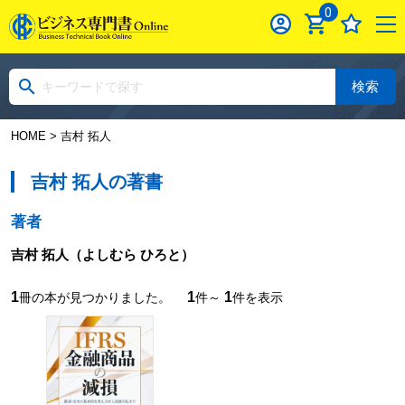
0
検索
HOME
> 吉村 拓人
吉村 拓人の著書
著者
吉村 拓人
（よしむら ひろと）
1
1
1
冊の本が見つかりました。
件～
件を表示