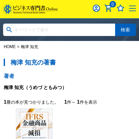
0
検索
HOME
> 梅津 知充
梅津 知充の著書
著者
梅津 知充
（うめづ ともみつ）
1
1
1
冊の本が見つかりました。
件～
件を表示