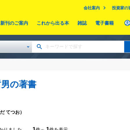
会社案内
投資家の
新刊のご案内
これから出る本
雑誌
電子書籍
哲男の著書
だ てつお）
1
1
つかりました。
件～
件を表示