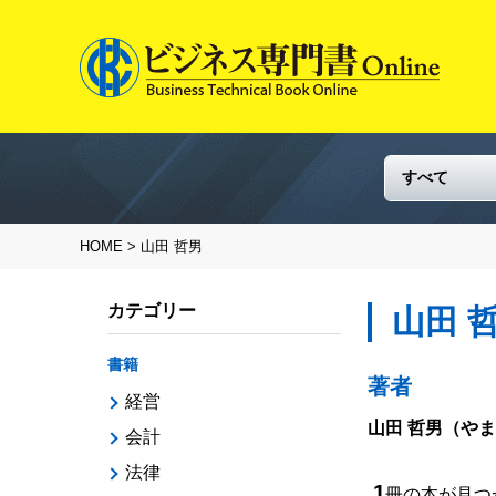
HOME
> 山田 哲男
カテゴリー
山田 
書籍
著者
経営
山田 哲男
（やま
会計
法律
1
冊の本が見