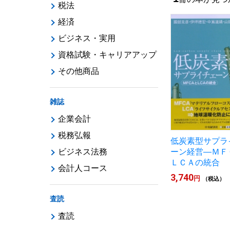
税法
経済
ビジネス・実用
資格試験・キャリアアップ
その他商品
雑誌
企業会計
税務弘報
低炭素型サプラ
ビジネス法務
ーン経営―ＭＦ
ＬＣＡの統合
会計人コース
3,740
円
（税込）
査読
査読