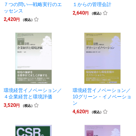
７つの問い―戦略実行のエ
１からの管理会計
ッセンス
2,640
円
（税込）
2,420
円
（税込）
環境経営イノベーション／
環境経営イノベーション／
４企業経営と環境評価
10グリーン・イノベーショ
ン
3,520
円
（税込）
4,620
円
（税込）