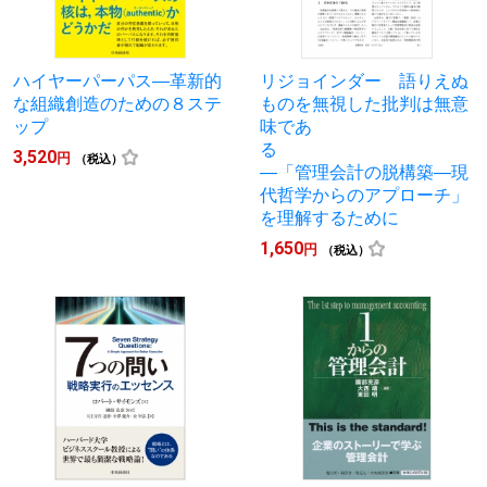
ハイヤーパーパス―革新的
リジョインダー 語りえぬ
な組織創造のための８ステ
ものを無視した批判は無意
ップ
味であ
る
3,520
円
（税込）
―「管理会計の脱構築―現
代哲学からのアプローチ」
を理解するために
1,650
円
（税込）