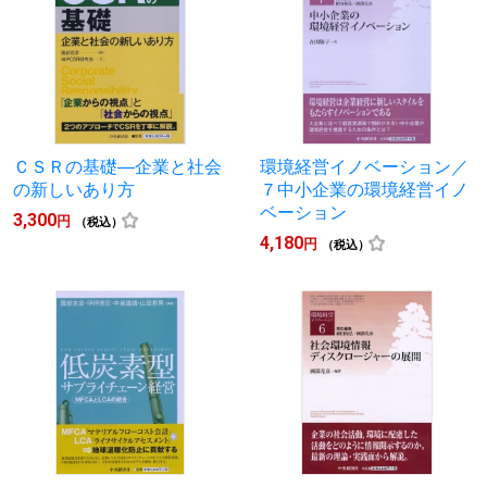
ＣＳＲの基礎―企業と社会
環境経営イノベーション／
の新しいあり方
７中小企業の環境経営イノ
ベーション
3,300
円
（税込）
4,180
円
（税込）