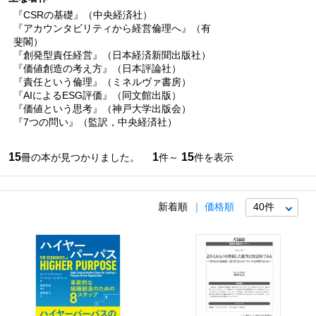
『CSRの基礎』（中央経済社）
『アカウンタビリティから経営倫理へ』（有
斐閣）
『創発型責任経営』（日本経済新聞出版社）
『価値創造の考え方』（日本評論社）
『責任という倫理』（ミネルヴァ書房）
『AIによるESG評価』（同文館出版）
『価値という思考』（神戸大学出版会）
『7つの問い』（監訳，中央経済社）
15
1
15
冊の本が見つかりました。
件～
件を表示
新着順
価格順