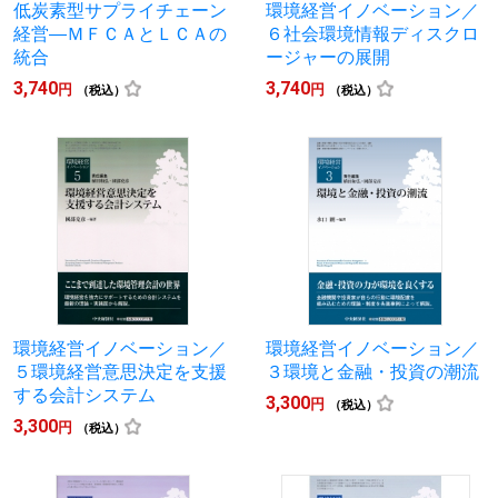
低炭素型サプライチェーン
環境経営イノベーション／
経営―ＭＦＣＡとＬＣＡの
６社会環境情報ディスクロ
統合
ージャーの展開
3,740
3,740
円
円
（税込）
（税込）
環境経営イノベーション／
環境経営イノベーション／
５環境経営意思決定を支援
３環境と金融・投資の潮流
する会計システム
3,300
円
（税込）
3,300
円
（税込）