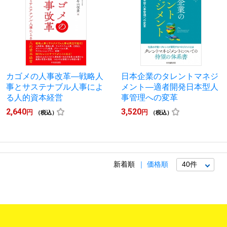
カゴメの人事改革―戦略人
日本企業のタレントマネジ
事とサステナブル人事によ
メント―適者開発日本型人
る人的資本経営
事管理への変革
2,640
3,520
円
円
（税込）
（税込）
新着順
価格順