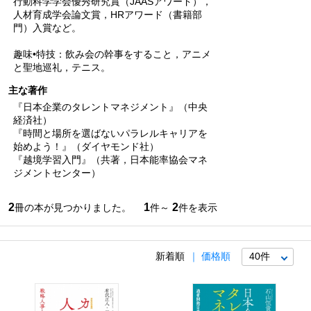
行動科学学会優秀研究賞（JAASアワード），
人材育成学会論文賞，HRアワード（書籍部
門）入賞など。
趣味•特技：飲み会の幹事をすること，アニメ
と聖地巡礼，テニス。
主な著作
『日本企業のタレントマネジメント』（中央
経済社）
『時間と場所を選ばないパラレルキャリアを
始めよう！』（ダイヤモンド社）
『越境学習入門』（共著，日本能率協会マネ
ジメントセンター）
2
1
2
冊の本が見つかりました。
件～
件を表示
新着順
価格順