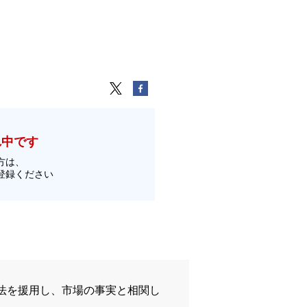
れ中です
方は、
登録ください
法を援用し、市場の事実と相関し