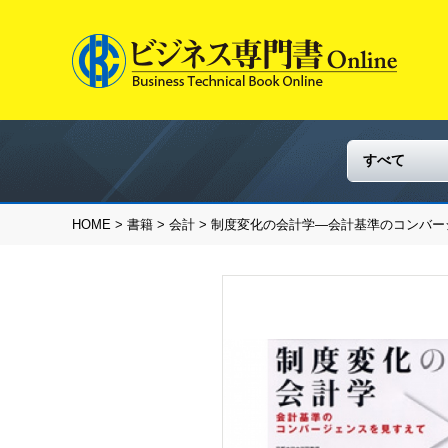
HOME
>
書籍
>
会計
> 制度変化の会計学―会計基準のコンバ