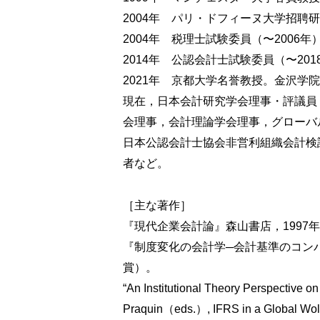
? はじめに
2004年 パリ・ドフィーヌ大学招聘
? 利益概念の二元化＝非連携問題の発生
2004年 税理士試験委員（〜2006年
? 会計の本質的機能としての実現利益の
2014年 公認会計士試験委員（〜201
? 企業行動としての会計行動と「経営者
2021年 京都大学名誉教授。金沢学
? おわりに
現在，日本会計研究学会理事・評議員
第４章 アメリカにおける利益測定論
会理事，会計理論学会理事，グローバ
―1960年代までの実現概念の
日本公認会計士協会非営利組織会計検
? はじめに
者など。
? 伝統的実現概念の確立
―1940年序説（Paton and Littleton[
［主な著作］
? 資産・負債の認識規準としての実現の
『現代企業会計論』森山書店，1997
―1957年改訂会計原則（AAA[1957
『制度変化の会計学─会計基準のコン
? 認識規準としての実現の否認
―1962年会計原則試案（AICPA[196
賞）。
? 収益認識規準としての実現への回帰
“An Institutional Theory Perspective 
―1964年委員会報告（AAA[1965]
Praquin（eds.）, IFRS in a Global Wold:
? 実現概念変遷の理論的含意と現代的意