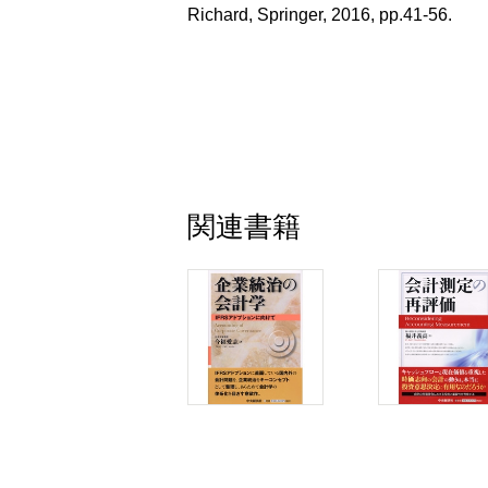
Richard, Springer, 2016, pp.41-56.
1. 実質優先主義の萌芽と展開
2. 1964年委員会報告の勧告をめぐる
? おわりに
第５章 ASBJ概念フレームワークに
? はじめに
? 考察の視点と論点の整理 ―会計にお
関連書籍
1. 会計の構造
2. 会計の機能
? ｢首尾一貫した理屈」と純利益の重視
? 純利益重視を支持する本質的概念とし
? 純利益概念とその位置づけの普遍性
? ２つの理屈の並存理由と関係
1. ２つの理屈の並存が生じた理由
2. ２つの理屈の並存の可能性
3. ２つの理屈の関係
4. 討議資料の制度的性質