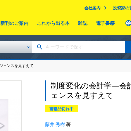
会社案内
投資家の
新刊のご案内
これから出る本
雑誌
電子書籍
ージェンスを見すえて
制度変化の会計学―会
ェンスを見すえて
書籍品切れ中
藤井 秀樹
著