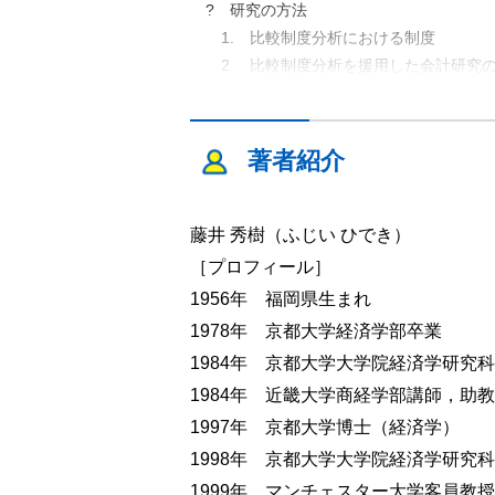
? 研究の方法
1. 比較制度分析における制度
2. 比較制度分析を援用した会計研究
? 本書の構成
第２章 原価主義と時価評価
著者紹介
? 時価評価の領域拡張と原価主義の揺ら
? 生成期会計諸原則における原価主義の
1. 原価主義の２つの局面と２つの論
藤井 秀樹（ふじい ひでき）
2. 原価主義の規範的機能としての利
［プロフィール］
3. 原価主義の論拠と資産評価
1956年 福岡県生まれ
? 資産負債アプローチにおける時価評価
1978年 京都大学経済学部卒業
1. 資産負債アプローチの２つの理論
1984年 京都大学大学院経済学研究
2. 用役可能性説にもとづく実態表示思
1984年 近畿大学商経学部講師，助
3. 意思決定有用性アプローチにおける
1997年 京都大学博士（経済学）
? 残された課題
1998年 京都大学大学院経済学研究科
第３章 利益概念と情報価値
1999年 マンチェスター大学客員教授