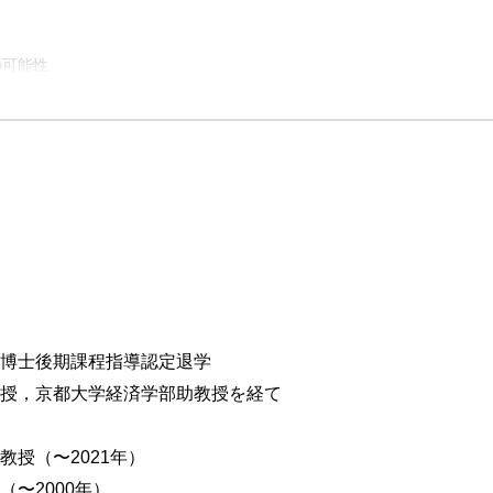
の可能性
ぎ
構造と論理
拠
益測定
の構造と論理構成
的源流
科博士後期課程指導認定退学
考の意義と問題点
教授，京都大学経済学部助教授を経て
２つの理論的含意
教授（〜2021年）
（〜2000年）