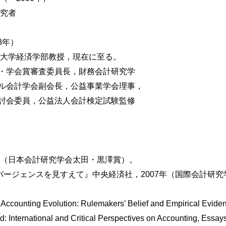
研究者
と展開
）
決定
8年）
の意図」の情報価値
院大学経済学部教授，現在に至る。
・学会賞審査委員長，財務会計研究学
の展開
ル会計学会副会長，公益事業学会理事，
変遷を手がかりとして―
討会委員，公益法人会計検定試験監修
1940])―
提示
年（日本会計研究学会太田・黒澤賞）。
])―
バージェンスを見すえて』中央経済社，2007年（国際会計研
2])―
on Accounting Evolution: Rulemakers’ Belief and Empirical Evid
)―
 International and Critical Perspectives on Accounting, Essay
義