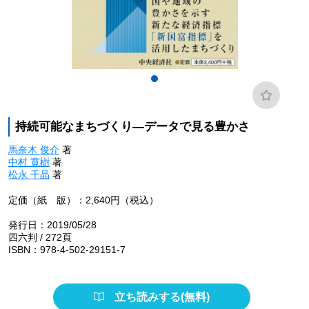
持続可能なまちづくり―データで見る豊かさ
馬奈木 俊介
著
中村 寛樹
著
松永 千晶
著
定価（紙 版）：2,640円（税込）
発行日：2019/05/28
四六判 / 272頁
ISBN：978-4-502-29151-7
立ち読みする(無料)