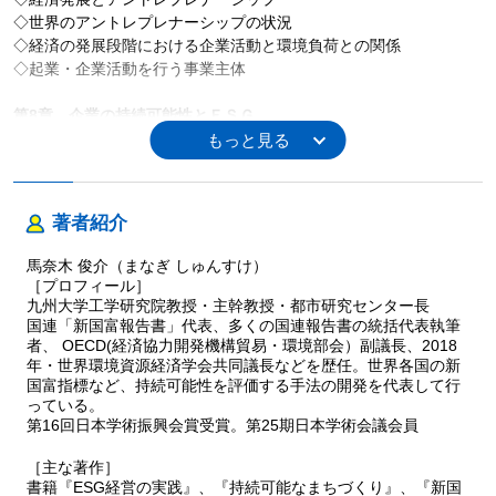
◇世界のアントレプレナーシップの状況
◇経済の発展段階における企業活動と環境負荷との関係
◇起業・企業活動を行う事業主体
第8章 企業の持続可能性とＥＳＧ
◇ＥＳＧとは
◇ＥＳＧと新国富指標の関係
◇ＥＳＧ開示スコアから見た世界のＥＳＧへの取組みの現状
著者紹介
第9章 世界のソーシャル・アントレプレナーシップ
◇ソーシャル・アントレプレナーとは
馬奈木 俊介（まなぎ しゅんすけ）
◇ソーシャル・アントレプレナーとソーシャル・ビジネス
［プロフィール］
◇世界のソーシャル・アントレプレナーシップの特徴
九州大学工学研究院教授・主幹教授・都市研究センター長
◇ソーシャル・アントレプレナーの代表的な事例
国連「新国富報告書」代表、多くの国連報告書の統括代表執筆
者、 OECD(経済協力開発機構貿易・環境部会）副議長、2018
年・世界環境資源経済学会共同議長などを歴任。世界各国の新
第10章 日本の地域におけるソーシャル・アントレプレナーシップ
国富指標など、持続可能性を評価する手法の開発を代表して行
と評価
っている。
◇地域のソーシャル・アントレプレナーシップとコミュニティ・ビ
第16回日本学術振興会賞受賞。第25期日本学術会議会員
ジネス
◇コミュニティ・ビジネスにおける事業主体としての非営利活動法
［主な著作］
人
書籍『ESG経営の実践』、『持続可能なまちづくり』、『新国