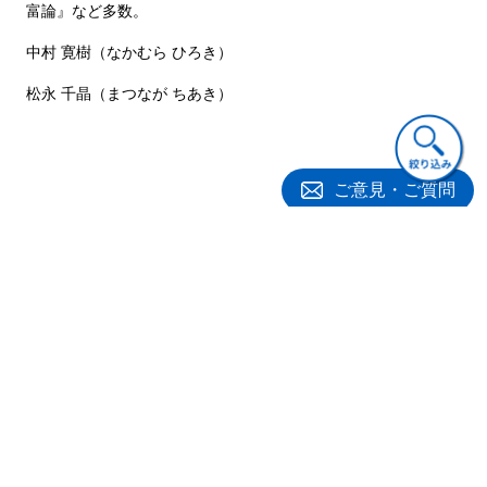
富論』など多数。
◇日本における事例
◇コミュニティ・ビジネスにおけるＮＰＯの事業戦略と評価の事例
中村 寛樹（なかむら ひろき）
分析
松永 千晶（まつなが ちあき）
著者プロフィール
ご意見・ご質問
馬奈木 俊介 （まなぎ しゅんすけ）
九州大学 主幹教授・都市研究センター長
中村 寛樹 （なかむら ひろき）
中央大学 准教授
関連書籍
松永 千晶 （まつなが ちあき）
九州大学 助教