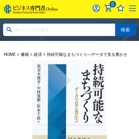
0
検索
HOME
>
書籍
>
経済
> 持続可能なまちづくり―データで見る豊かさ