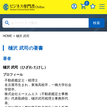
0
検索
HOME
> 樋沢 武司
樋沢 武司の著書
著者
樋沢 武司
（ひざわ たけし）
プロフィール
不動産鑑定士・税理士
名古屋市生まれ，東海高校卒，一橋大学社会
学部卒。
株式会社エーエムエス（不動産鑑定士事務
所）代表取締役，樋沢武司税理士事務所代
表。