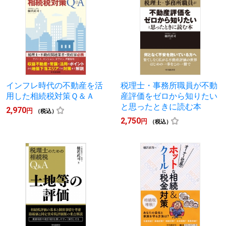
インフレ時代の不動産を活
税理士・事務所職員が不動
用した相続税対策Ｑ＆Ａ
産評価をゼロから知りたい
と思ったときに読む本
2,970
円
（税込）
2,750
円
（税込）