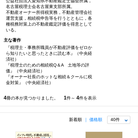
公益社団法人愛知県不動産鑑定士協会所属，
名古屋税理士会名古屋東支部所属。
不動産オーナー所得税実務，不動産管理会社
運営支援，相続税申告等を行うとともに，各
種税務対策上の不動産鑑定評価を得意として
いる。
主な著作
『税理士・事務所職員が不動産評価をゼロか
ら知りたいと思ったときに読む本』（中央経
済社）
『税理士のための相続税Q＆A 土地等の評
価』（中央経済社）
『オーナー社長のホットな相続＆クールに税
金対策』（中央経済社）
4
1
4
冊の本が見つかりました。
件～
件を表示
新着順
価格順