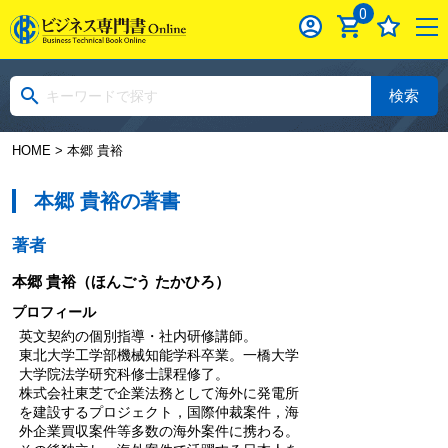
0
検索
HOME
> 本郷 貴裕
本郷 貴裕の著書
著者
本郷 貴裕
（ほんごう たかひろ）
プロフィール
英文契約の個別指導・社内研修講師。
東北大学工学部機械知能学科卒業。一橋大学
大学院法学研究科修士課程修了。
株式会社東芝で企業法務として海外に発電所
を建設するプロジェクト，国際仲裁案件，海
外企業買収案件等多数の海外案件に携わる。