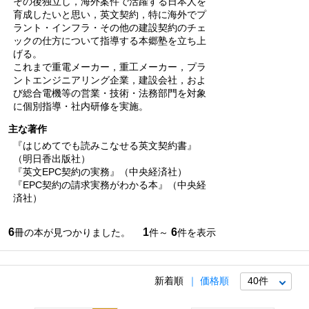
その後独立し，海外案件で活躍する日本人を
育成したいと思い，英文契約，特に海外でプ
ラント・インフラ・その他の建設契約のチェ
ックの仕方について指導する本郷塾を立ち上
げる。
これまで重電メーカー，重工メーカー，プラ
ントエンジニアリング企業，建設会社，およ
び総合電機等の営業・技術・法務部門を対象
に個別指導・社内研修を実施。
主な著作
『はじめてでも読みこなせる英文契約書』
（明日香出版社）
『英文EPC契約の実務』（中央経済社）
『EPC契約の請求実務がわかる本』（中央経
済社）
6
1
6
冊の本が見つかりました。
件～
件を表示
新着順
価格順