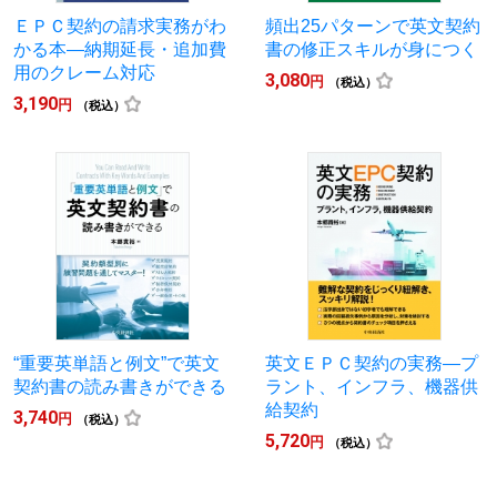
ＥＰＣ契約の請求実務がわ
頻出25パターンで英文契約
かる本―納期延長・追加費
書の修正スキルが身につく
用のクレーム対応
3,080
円
（税込）
3,190
円
（税込）
“重要英単語と例文”で英文
英文ＥＰＣ契約の実務―プ
契約書の読み書きができる
ラント、インフラ、機器供
給契約
3,740
円
（税込）
5,720
円
（税込）