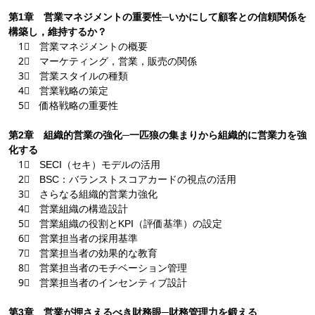
第1章 営業マネジメントの重要性─いかにして顧客との信頼関係を
構築し，維持するか？
1⃣ 営業マネジメントの概要
2⃣ マーケティング，営業，販売の関係
3⃣ 営業スタイルの種類
4⃣ 営業戦略の策定
5⃣ 価格戦略の重要性
第2章 組織的営業の強化─一匹狼の集まりから組織的に営業力を強
化する
1⃣ SECI（セキ）モデルの活用
2⃣ BSC：バランストスコアカードの視点の活用
3⃣ さらなる組織的営業力強化
4⃣ 営業組織の構造設計
5⃣ 営業組織の役割とKPI（評価基準）の設定
6⃣ 営業担当者の採用基準
7⃣ 営業担当者の効果的な教育
8⃣ 営業担当者のモチベーション管理
9⃣ 営業担当者のインセンティブ設計
第3章 営業が押さえるべき財務眼─財務管理力を鍛える