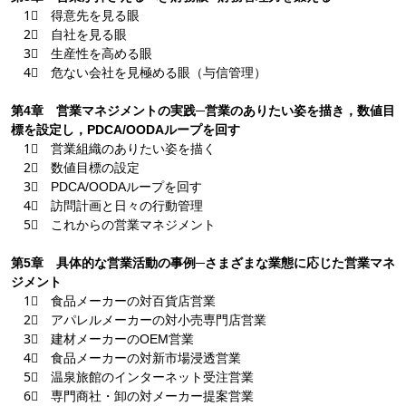
1⃣ 得意先を見る眼
2⃣ 自社を見る眼
3⃣ 生産性を高める眼
4⃣ 危ない会社を見極める眼（与信管理）
第4章 営業マネジメントの実践─営業のありたい姿を描き，数値目
標を設定し，PDCA/OODAループを回す
1⃣ 営業組織のありたい姿を描く
2⃣ 数値目標の設定
3⃣ PDCA/OODAループを回す
4⃣ 訪問計画と日々の行動管理
5⃣ これからの営業マネジメント
第5章 具体的な営業活動の事例─さまざまな業態に応じた営業マネ
ジメント
1⃣ 食品メーカーの対百貨店営業
2⃣ アパレルメーカーの対小売専門店営業
3⃣ 建材メーカーのOEM営業
4⃣ 食品メーカーの対新市場浸透営業
5⃣ 温泉旅館のインターネット受注営業
6⃣ 専門商社・卸の対メーカー提案営業