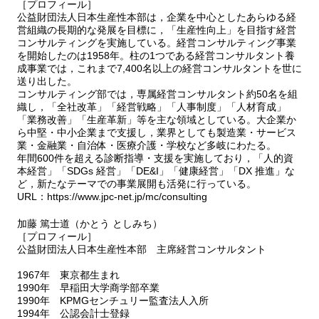
［プロフィール］
公益財団法人日本生産性本部は，企業を中心としたあらゆる経
営組織の長期的な発展を目標に，「生産性向上」を目指す経営
コンサルティングを実施している。経営コンサルティング事業
を開始したのは1958年。柱の1つである経営コンサルタント養
成事業では，これまで7,400名以上の経営コンサルタントを世に
送り出した。
コンサルティング部では，専属経営コンサルタント約50名を組
織し，「全社改革」「経営戦略」「人事制度」「人材育成」
「業務改善」「生産革新」等を主な領域としている。大企業か
ら中堅・中小企業まで支援し，業界としても製造業・サービス
業・金融業・自治体・医療介護・学校など多岐にわたる。
年間600件を超える診断指導・支援を実施しており，「人的資
本経営」「SDGs 経営」「DE&I」「健康経営」「DX 推進」な
ど，新たなテーマでの事業展開も活発に行っている。
URL：https://www.jpc-net.jp/mc/consulting
加藤 篤士道（かとう としみち）
［プロフィール］
公益財団法人日本生産性本部 主席経営コンサルタント
1967年 東京都生まれ
1990年 早稲田大学商学部卒業
1990年 KPMGセンチュリー監査法人入所
1994年 公認会計士登録