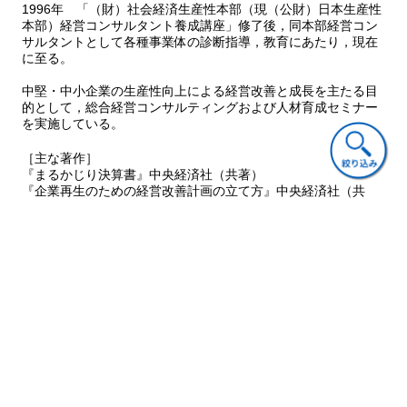
1996年 「（財）社会経済生産性本部（現（公財）日本生産性
本部）経営コンサルタント養成講座」修了後，同本部経営コン
サルタントとして各種事業体の診断指導，教育にあたり，現在
に至る。
中堅・中小企業の生産性向上による経営改善と成長を主たる目
的として，総合経営コンサルティングおよび人材育成セミナー
を実施している。
［主な著作］
『まるかじり決算書』中央経済社（共著）
『企業再生のための経営改善計画の立て方』中央経済社（共
著）
『生産性向上のための経営計画の進め方』中央経済社
『銀行と「いい関係」を築く法』中央経済社（共著）
ご意見・ご質問